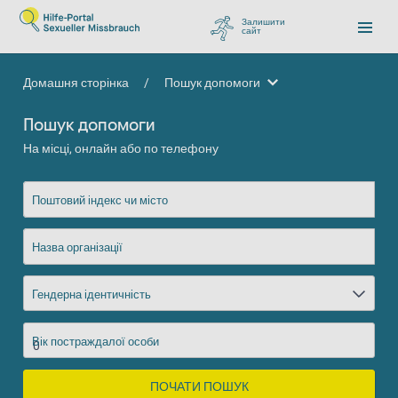
Залишити
сайт
, перейти до Google
Домашня сторінка
/
Пошук допомоги
Пошук допомоги
Пошук допомоги
На місці, онлайн або по телефону
Поштовий індекс чи місто
Назва організації
Гендерна ідентичність
Вік постраждалої особи