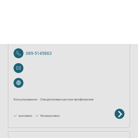
Консультування
Спеціалізовані центри профілактики
Fachberatung Prätect
089-5145863
Консультування
Спеціалізовані центри профілактики
анонімно
безкоштовно