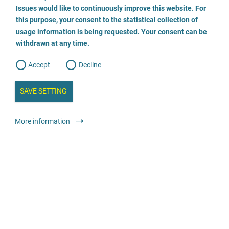
o
o
Issues would like to continuously improve this website. For
n
s
Fachberatung Prätect
this purpose, your consent to the statistical collection of
e
s
n
usage information is being requested. Your consent can be
t
089/5145863
withdrawn at any time.
e
t
o
w
d
Accept
Decline
e
b
a
i
n
SAVE SETTING
a
a
l
y
s
l
Консультування
Спеціалізовані центри профілактики
More information
i
s
o
анонімно
g
Präventionsprojekt gegen sexuelle Gewalt "Ziggy - das
Puppenspiel"