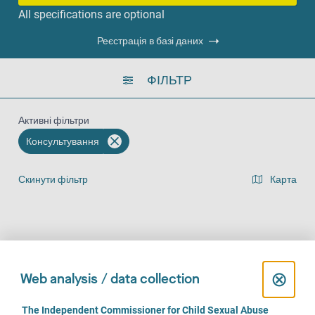
All specifications are optional
Реєстрація в базі даних
ФІЛЬТР
Активні фільтри
Консультування
Скинути фільтр
Карта
Представлення списку результатів
На місці (29)
За телефоном (29)
Онлайн (25)
C
⊗
Web analysis / data collection
l
C
The Independent Commissioner for Child Sexual Abuse