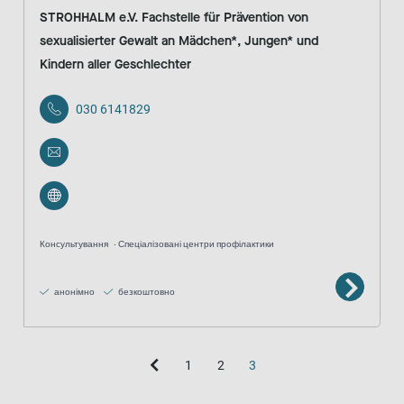
STROHHALM e.V. Fachstelle für Prävention von
sexualisierter Gewalt an Mädchen*, Jungen* und
Kindern aller Geschlechter
030 6141829
Консультування
Спеціалізовані центри профілактики
анонімно
безкоштовно
1
2
3