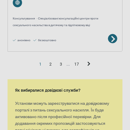
Консультування
Спеціалізовані консультаційні центри проти
сексуального насильства в дитячому та підлітковому віці
анонімно
безкоштовно
1
2
3
...
17
Як вибиралися довідкові служби?
Установи можуть зареєструватися на довідковому
порталі з питань сексуального насилля. Їх буде
активовано після професійної перевірки. Для
додавання окремих пропозицій застосовуються