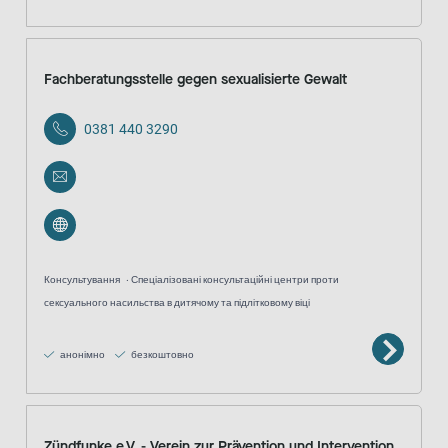
Fachberatungsstelle gegen sexualisierte Gewalt
0381 440 3290
Консультування
Спеціалізовані консультаційні центри проти
сексуального насильства в дитячому та підлітковому віці
анонімно
безкоштовно
Zündfunke e.V. - Verein zur Prävention und Intervention