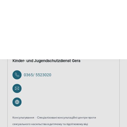
Консультування
Спеціалізовані консультаційні центри проти
сексуального насильства в дитячому та підлітковому віці
анонімно
безкоштовно
Kinder- und Jugendschutzdienst Gera
0365/ 5523020
Консультування
Спеціалізовані консультаційні центри проти
сексуального насильства в дитячому та підлітковому віці