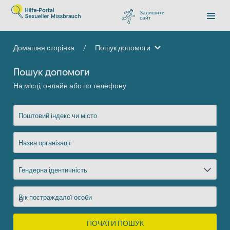
Залишити
сайт
, перейти до Google
Домашня сторінка
/
Пошук допомоги
Пошук допомоги
Пошук допомоги
На місці, онлайн або по телефону
Поштовий індекс чи місто
Назва організації
Гендерна ідентичність
Вік постраждалої особи