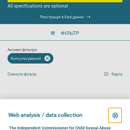
All specifications are optional
Реєстрація в базі даних
ФІЛЬТР
Активні фільтри
Консультування
Скинути фільтр
Карта
Представлення списку результатів
На місці (246)
За телефоном (242)
Онлайн (170)
C
⊗
Web analysis / data collection
l
C
The Independent Commissioner for Child Sexual Abuse