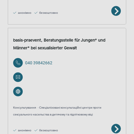
анонімно
безкоштовно
basis-praevent, Beratungsstelle für Jungen* und
Männer* bei sexualisierter Gewalt
040 39842662
Консультування
Спеціалізовані консультаційні центри проти
сексуального насильства в дитячому та підлітковому віці
анонімно
безкоштовно