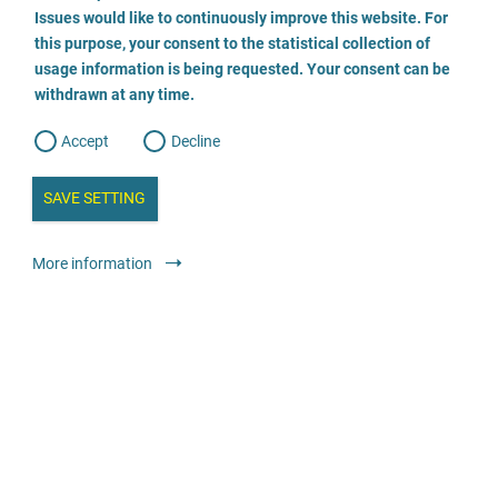
o
o
Issues would like to continuously improve this website. For
n
s
Fachberatungsstelle gegen sexualisierte Gewalt
this purpose, your consent to the statistical collection of
e
s
n
usage information is being requested. Your consent can be
t
03834 7983199
withdrawn at any time.
e
t
o
w
d
Accept
Decline
e
b
a
i
n
SAVE SETTING
a
a
l
y
s
l
Консультування
Спеціалізовані консультаційні центри проти
More information
i
s
сексуального насильства в дитячому та підлітковому віці
o
g
анонімно
безкоштовно
Wendepunkt e.V. - Fachstelle gegen sexuellen
Missbrauch an Mädchen und Jungen