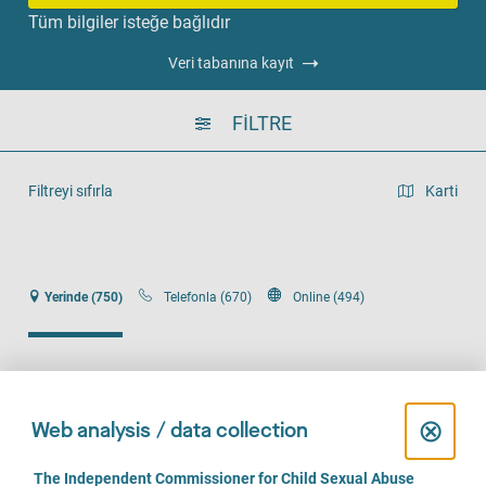
Tüm bilgiler isteğe bağlıdır
Veri tabanına kayıt
FILTRE
Filtreyi sıfırla
Karti
Liste görünümü
Yerinde (750)
Telefonla (670)
Online (494)
C
⊗
Web analysis / data collection
Opferhilfebüro Göttingen
l
C
The Independent Commissioner for Child Sexual Abuse