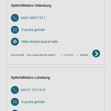
Opferhilfebüro Oldenburg
0441-96971211
E-posta gönder
Web sitesini ziyaret edin
Danışmanlık
Suç mağdurları için yardım
Anonim
Ücretsiz
Opferhilfebüro Lüneburg
04131 7271910
E-posta gönder