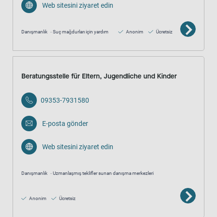
Web sitesini ziyaret edin
Danışmanlık
Suç mağdurları için yardım
Anonim
Ücretsiz
Beratungsstelle für Eltern, Jugendliche und Kinder
09353-7931580
E-posta gönder
Web sitesini ziyaret edin
Danışmanlık
Uzmanlaşmış teklifler sunan danışma merkezleri
Anonim
Ücretsiz