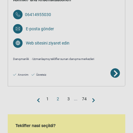
06414955030
E-posta gönder
Web sitesini ziyaret edin
Danışmanlık
Uzmanlaşmış teklifler sunan danışma merkezleri
Anonim
Ücretsiz
1
2
3
...
74
Harita görünümü
Harita, liste görünümünün ek bir görsel temsilidir
Teklifler nasıl seçildi?