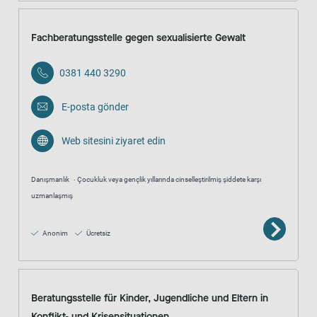
Fachberatungsstelle gegen sexualisierte Gewalt
0381 440 3290
E-posta gönder
Web sitesini ziyaret edin
Danışmanlık
Çocukluk veya gençlik yıllarında cinselleştirilmiş şiddete karşı
uzmanlaşmış
Anonim
Ücretsiz
Beratungsstelle für Kinder, Jugendliche und Eltern in
Konflikt- und Krisensituationen