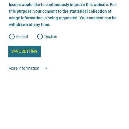
o
0551/403-1450
o
Issues would like to continuously improve this website. For
n
s
this purpose, your consent to the statistical collection of
e
s
E-posta gönder
n
usage information is being requested. Your consent can be
t
withdrawn at any time.
e
t
o
Web sitesini ziyaret edin
w
d
Accept
Decline
e
b
Danışmanlık
Suç mağdurları için yardım
Anonim
Ücretsiz
a
i
n
SAVE SETTING
a
a
l
y
s
l
More information
i
Opferhilfebüro Braunschweig
s
o
053317019156
g
E-posta gönder
Web sitesini ziyaret edin
Hukuki teklifler
Psikososyal dava refakati
Anonim
Ücretsiz