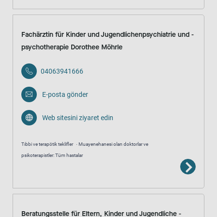
Fachärztin für Kinder und Jugendlichenpsychiatrie und -
psychotherapie Dorothee Möhrle
04063941666
E-posta gönder
Web sitesini ziyaret edin
Tıbbi ve terapötik teklifler
Muayenehanesi olan doktorlar ve
psikoterapistler: Tüm hastalar
Beratungsstelle für Eltern, Kinder und Jugendliche -