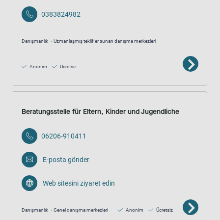
0383824982
Danışmanlık
Uzmanlaşmış teklifler sunan danışma merkezleri
Anonim
Ücretsiz
Beratungsstelle für Eltern, Kinder und Jugendliche
06206-910411
E-posta gönder
Web sitesini ziyaret edin
Danışmanlık
Genel danışma merkezleri
Anonim
Ücretsiz