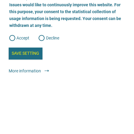
o
o
Issues would like to continuously improve this website. For
n
s
0431-9066463
this purpose, your consent to the statistical collection of
e
s
n
usage information is being requested. Your consent can be
t
E-posta gönder
withdrawn at any time.
e
t
o
w
d
Accept
Decline
Web sitesini ziyaret edin
e
b
a
i
n
SAVE SETTING
Tıbbi ve terapötik teklifler
Muayenehanesi olan doktorlar ve
a
a
l
psikoterapistler: Tüm hastalar
y
s
l
More information
i
s
Ücretsiz
o
g
Ärztliche Beratungsstelle gegen Vernachlässigung und
Misshandlung von Kindern e.V.
0521 13 08 13