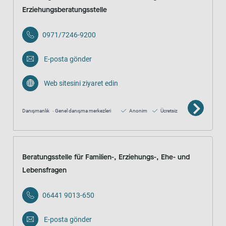
Erziehungsberatungsstelle
0971/7246-9200
E-posta gönder
Web sitesini ziyaret edin
Danışmanlık
Genel danışma merkezleri
Anonim
Ücretsiz
Beratungsstelle für Familien-, Erziehungs-, Ehe- und
Lebensfragen
06441 9013-650
E-posta gönder