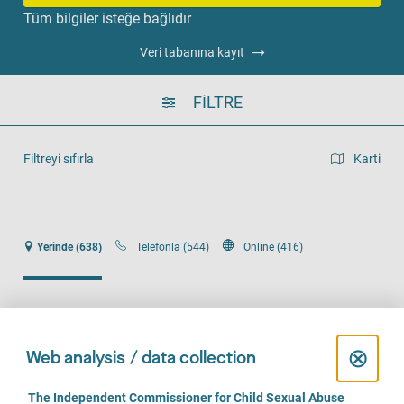
Tüm bilgiler isteğe bağlıdır
Veri tabanına kayıt
FILTRE
Filtreyi sıfırla
Karti
Liste görünümü
Yerinde (638)
Telefonla (544)
Online (416)
C
⊗
Web analysis / data collection
Praxis für Psychotherapie und Psychoanalyse Michaela
l
Langen
C
The Independent Commissioner for Child Sexual Abuse