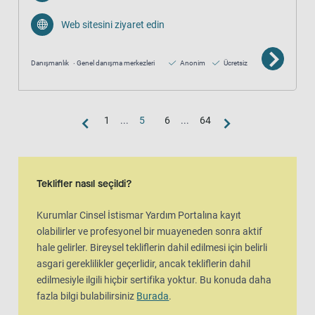
Web sitesini ziyaret edin
Danışmanlık
Genel danışma merkezleri
Anonim
Ücretsiz
1
...
5
6
...
64
Harita görünümü
Harita, liste görünümünün ek bir görsel temsilidir
Teklifler nasıl seçildi?
Kurumlar Cinsel İstismar Yardım Portalına kayıt
olabilirler ve profesyonel bir muayeneden sonra aktif
hale gelirler. Bireysel tekliflerin dahil edilmesi için belirli
asgari gereklilikler geçerlidir, ancak tekliflerin dahil
edilmesiyle ilgili hiçbir sertifika yoktur. Bu konuda daha
fazla bilgi bulabilirsiniz
Burada
.