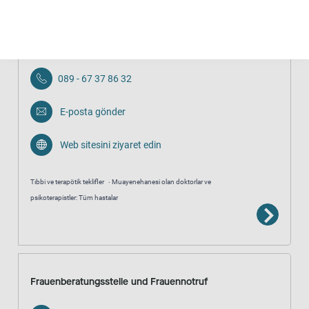
Psychotherapeutische Praxis Dipl.-Psych. Sema Ley
089 - 67 37 86 32
E-posta gönder
Web sitesini ziyaret edin
Tıbbi ve terapötik teklifler
Muayenehanesi olan doktorlar ve
psikoterapistler: Tüm hastalar
Frauenberatungsstelle und Frauennotruf