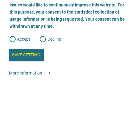
o
o
Issues would like to continuously improve this website. For
n
s
Beratungsstelle für Eltern, Kinder und Jugendliche der
this purpose, your consent to the statistical collection of
e
s
n
Stadt Hagen
usage information is being requested. Your consent can be
t
withdrawn at any time.
e
t
o
023312073991
w
d
Accept
Decline
e
b
a
E-posta gönder
i
n
SAVE SETTING
a
a
l
Web sitesini ziyaret edin
y
s
l
More information
i
s
Danışmanlık
Uzmanlaşmış teklifler sunan danışma merkezleri
o
g
Anonim
Ücretsiz
Schattenriss e.V.