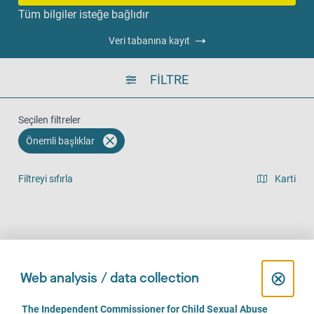
Tüm bilgiler isteğe bağlıdır
Veri tabanına kayıt
FILTRE
Seçilen filtreler
Önemli başlıklar
Filtreyi sıfırla
Karti
Liste görünümü
Yerinde (749)
Telefonla (650)
Online (499)
C
⊗
Web analysis / data collection
l
C
The Independent Commissioner for Child Sexual Abuse