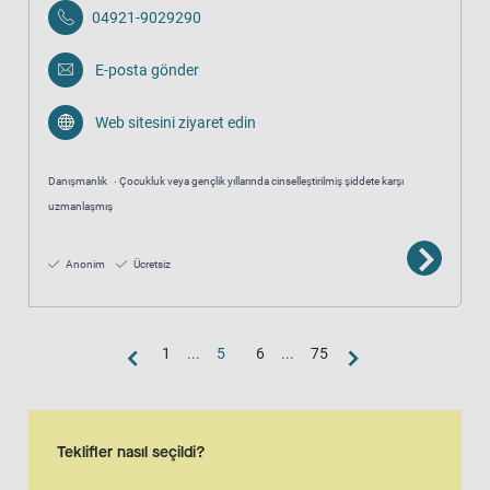
04921-9029290
E-posta gönder
Web sitesini ziyaret edin
Danışmanlık
Çocukluk veya gençlik yıllarında cinselleştirilmiş şiddete karşı
uzmanlaşmış
Anonim
Ücretsiz
1
...
5
6
...
75
Harita görünümü
Harita, liste görünümünün ek bir görsel temsilidir
Teklifler nasıl seçildi?