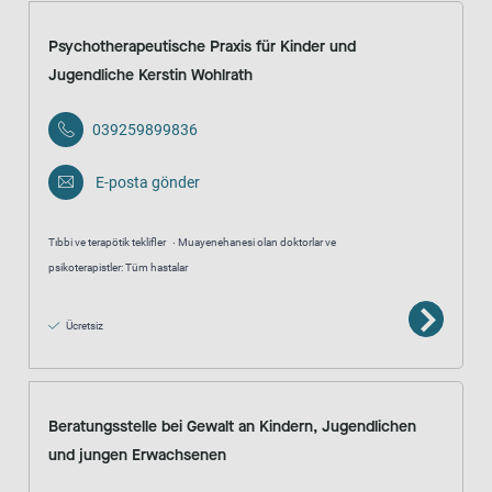
Psychotherapeutische Praxis für Kinder und
Jugendliche Kerstin Wohlrath
039259899836
E-posta gönder
Tıbbi ve terapötik teklifler
Muayenehanesi olan doktorlar ve
psikoterapistler: Tüm hastalar
Ücretsiz
Beratungsstelle bei Gewalt an Kindern, Jugendlichen
und jungen Erwachsenen