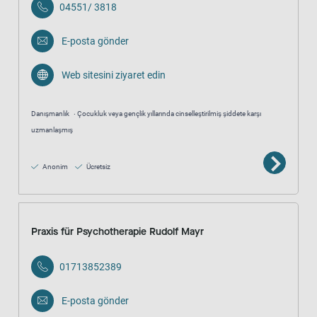
04551/ 3818
E-posta gönder
Web sitesini ziyaret edin
Danışmanlık
Çocukluk veya gençlik yıllarında cinselleştirilmiş şiddete karşı
uzmanlaşmış
Anonim
Ücretsiz
Praxis für Psychotherapie Rudolf Mayr
01713852389
E-posta gönder