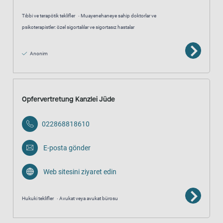
Tıbbi ve terapötik teklifler
Muayenehaneye sahip doktorlar ve
psikoterapistler: özel sigortalılar ve sigortasız hastalar
Anonim
Opfervertretung Kanzlei Jüde
022868818610
E-posta gönder
Web sitesini ziyaret edin
Hukuki teklifler
Avukat veya avukat bürosu