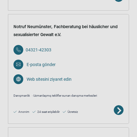
Notruf Neumünster, Fachberatung bei häuslicher und
sexualisierter Gewalt e.V.
04321-42303
E-posta gönder
Web sitesini ziyaret edin
Danışmanlık
Uzmanlaşmış teklifler sunan danışma merkezleri
Anonim
24 saat erişilebilir
Ücretsiz