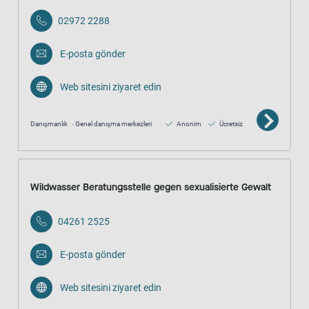
02972 2288
E-posta gönder
Web sitesini ziyaret edin
Danışmanlık
Genel danışma merkezleri
Anonim
Ücretsiz
Wildwasser Beratungsstelle gegen sexualisierte Gewalt
04261 2525
E-posta gönder
Web sitesini ziyaret edin