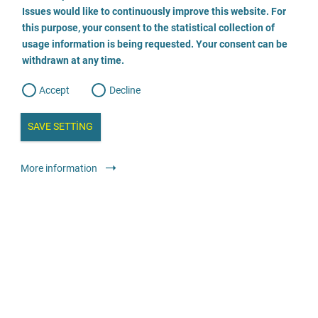
o
o
Issues would like to continuously improve this website. For
n
s
Beratungsstelle für Eltern, Kinder und Jugendliche
this purpose, your consent to the statistical collection of
e
s
n
usage information is being requested. Your consent can be
t
069 - 7892019
withdrawn at any time.
e
t
o
w
d
Accept
Decline
e
E-posta gönder
b
a
i
n
SAVE SETTING
Web sitesini ziyaret edin
a
a
l
y
s
l
Danışmanlık
Genel danışma merkezleri
Anonim
Ücretsiz
More information
i
s
o
g
Fachberatungsstelle gegen sexualisierte Gewalt
0381 440 3290
E-posta gönder