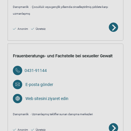
Danışmanlık
Çocukluk veya gençlik yıllarında cinselleştirilmiş şiddete karşı
uzmanlaşmış
Anonim
Ücretsiz
Frauenberatungs- und Fachstelle bei sexueller Gewalt
0431-91144
E-posta gönder
Web sitesini ziyaret edin
Danışmanlık
Uzmanlaşmış teklifler sunan danışma merkezleri
Anonim
Ücretsiz