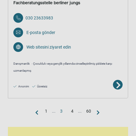
Fachberatungsstelle berliner jungs
030 23633983
E-posta gönder
Web sitesini ziyaret edin
Danışmanlık
Çocukluk veya gençlik yıllarında cinselleştirilmiş şiddete karşı
uzmanlaşmış
Anonim
Ücretsiz
1
...
3
4
...
60
Harita görünümü
Harita, liste görünümünün ek bir görsel temsilidir