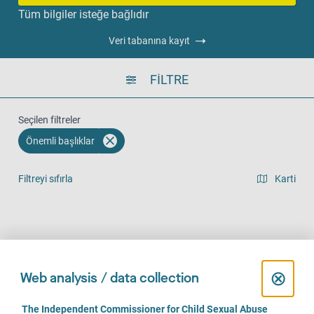
Tüm bilgiler isteğe bağlıdır
Veri tabanına kayıt
FILTRE
Seçilen filtreler
Önemli başlıklar
Filtreyi sıfırla
Karti
Liste görünümü
Yerinde (604)
Telefonla (564)
Online (435)
C
⊗
Web analysis / data collection
l
C
The Independent Commissioner for Child Sexual Abuse