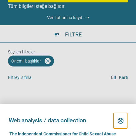
Tüm bilgiler isteğe bağlıdır
Veri tabanına kayıt
FILTRE
Seçilen filtreler
Önemli başlıklar
Filtreyi sıfırla
Karti
Liste görünümü
Yerinde (1061)
Telefonla (895)
Online (673)
C
⊗
Web analysis / data collection
l
C
The Independent Commissioner for Child Sexual Abuse