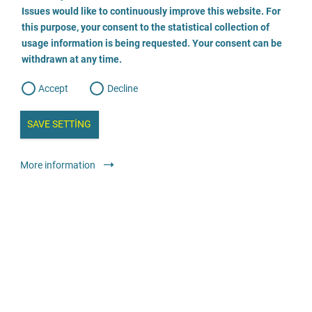
o
o
Issues would like to continuously improve this website. For
n
s
Opferhilfebüro Braunschweig
this purpose, your consent to the statistical collection of
e
s
n
usage information is being requested. Your consent can be
t
053317019156
withdrawn at any time.
e
t
o
w
d
Accept
Decline
e
E-posta gönder
b
a
i
n
SAVE SETTING
Web sitesini ziyaret edin
a
a
l
y
s
l
Hukuki teklifler
Psikososyal dava refakati
Anonim
Ücretsiz
More information
i
s
o
g
Opferhilfebüro Aurich
04941 9998 799
Web sitesini ziyaret edin