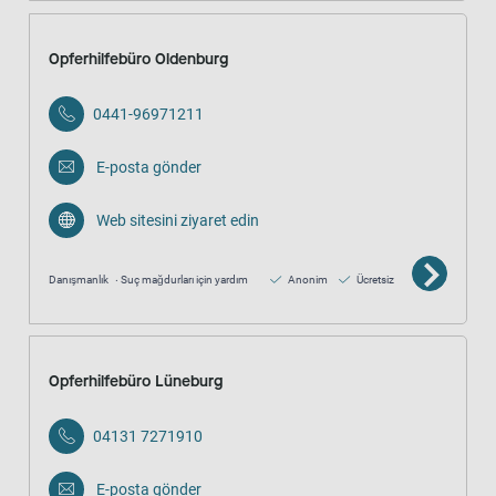
Opferhilfebüro Oldenburg
0441-96971211
E-posta gönder
Web sitesini ziyaret edin
Danışmanlık
Suç mağdurları için yardım
Anonim
Ücretsiz
Opferhilfebüro Lüneburg
04131 7271910
E-posta gönder