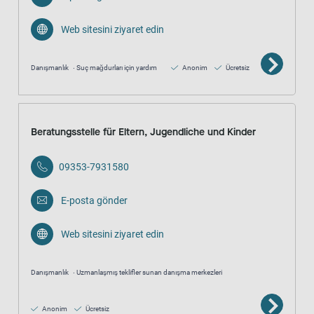
Web sitesini ziyaret edin
Danışmanlık
Suç mağdurları için yardım
Anonim
Ücretsiz
Beratungsstelle für Eltern, Jugendliche und Kinder
09353-7931580
E-posta gönder
Web sitesini ziyaret edin
Danışmanlık
Uzmanlaşmış teklifler sunan danışma merkezleri
Anonim
Ücretsiz