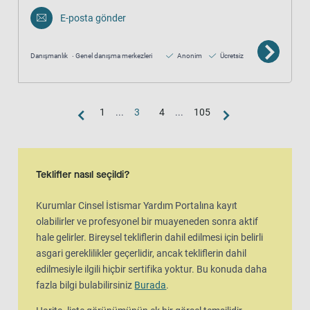
E-posta gönder
Danışmanlık
Genel danışma merkezleri
Anonim
Ücretsiz
1
...
3
4
...
105
Harita görünümü
Harita, liste görünümünün ek bir görsel temsilidir
Teklifler nasıl seçildi?
Kurumlar Cinsel İstismar Yardım Portalına kayıt
olabilirler ve profesyonel bir muayeneden sonra aktif
hale gelirler. Bireysel tekliflerin dahil edilmesi için belirli
asgari gereklilikler geçerlidir, ancak tekliflerin dahil
edilmesiyle ilgili hiçbir sertifika yoktur. Bu konuda daha
fazla bilgi bulabilirsiniz
Burada
.