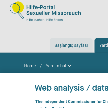
Başlangıç sayfası
Yard
Home
/
Yardım bul
Yardım bul
Yardım bulmak
Web analysis / data
Sitede, çevrimiçi veya telefonla
C
The Independent Commissioner for Chil
o