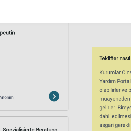
peutin
Teklifler nası
Kurumlar Cins
Yardım Portal
olabilirler ve
Anonim
muayeneden s
gelirler. Bireys
dahil edilmesi 
asgari gereklil
 Spezialisierte Beratung