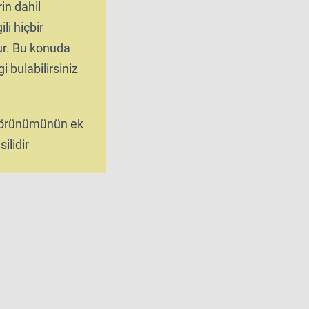
rin dahil
ili hiçbir
tur. Bu konuda
i bulabilirsiniz
 görünümünün ek
ilidir