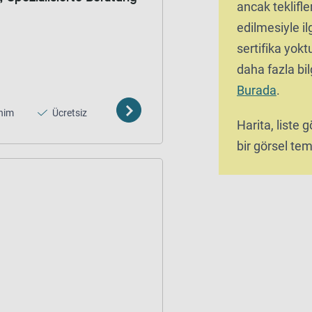
ancak teklifle
edilmesiyle ilg
sertifika yok
daha fazla bilg
Burada
.
nim
Ücretsiz
Harita, liste
bir görsel tems