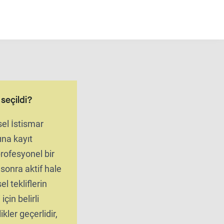
l seçildi?
el İstismar
ına kayıt
 profesyonel bir
onra aktif hale
el tekliflerin
için belirli
ikler geçerlidir,