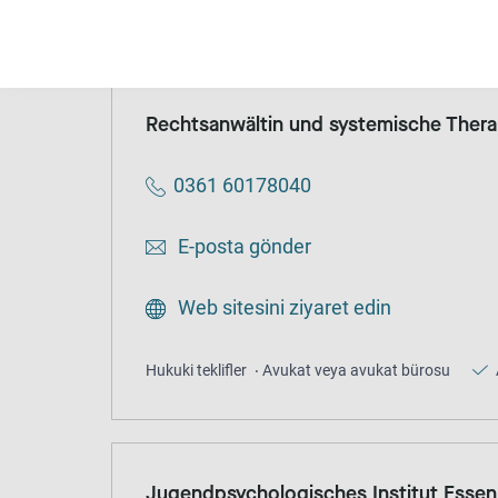
Anonim
Ücretsiz
Rechtsanwältin und systemische Thera
0361 60178040
E-posta gönder
Web sitesini ziyaret edin
Hukuki teklifler
Avukat veya avukat bürosu
Jugendpsychologisches Institut Essen,