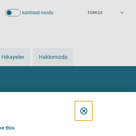
kontrast modu
Hikayeler
Hakkımızda
C
⊗
l
e this