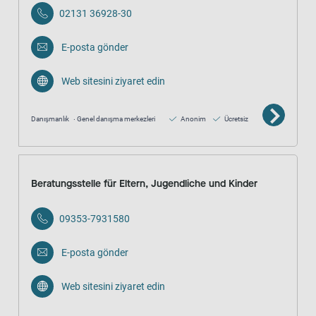
02131 36928-30
E-posta gönder
Web sitesini ziyaret edin
Danışmanlık
Genel danışma merkezleri
Anonim
Ücretsiz
Beratungsstelle für Eltern, Jugendliche und Kinder
09353-7931580
E-posta gönder
Web sitesini ziyaret edin