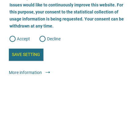
o
03909 42999
o
Issues would like to continuously improve this website. For
n
s
this purpose, your consent to the statistical collection of
e
s
E-posta gönder
n
usage information is being requested. Your consent can be
t
withdrawn at any time.
e
t
o
Tıbbi ve terapötik teklifler
Muayenehanesi olan doktorlar ve
w
d
Accept
Decline
e
psikoterapistler: Tüm hastalar
b
a
i
n
SAVE SETTING
24 saat erişilebilir
Ücretsiz
a
a
l
y
s
l
More information
i
s
o
Adelante - Verein zur Unterstützung von Menschen mit
traumatischen Erfahrungen e.V.
g
+49 (228) 909 76 855
E-posta gönder
Web sitesini ziyaret edin