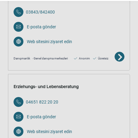
03843/842400
E-posta gönder
Web sitesini ziyaret edin
Danışmanlık
Genel danışma merkezleri
Anonim
Ücretsiz
Erziehungs- und Lebensberatung
04651 822 20 20
E-posta gönder
Web sitesini ziyaret edin