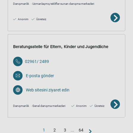
Danışmanlık
Uzmanlaşmış teklifler sunan danışma merkezleri
Anonim
Ücretsiz
Beratungsstelle für Eltern, Kinder und Jugendliche
02961/ 2489
E-posta gönder
Web sitesini ziyaret edin
Danışmanlık
Genel danışma merkezleri
Anonim
Ücretsiz
1
2
3
...
64