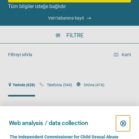
Tüm bilgiler isteğe bağlıdır
Veri tabanına kayıt
FILTRE
Filtreyi sıfırla
Karti
Liste görünümü
Yerinde (638)
Telefonla (544)
Online (416)
C
⊗
Web analysis / data collection
Psychotherapeutische Praxis Annette Lemme
l
C
The Independent Commissioner for Child Sexual Abuse