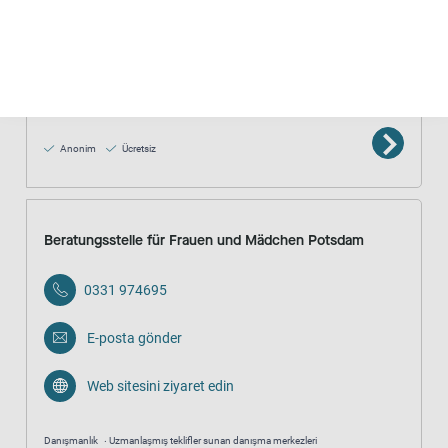
Web sitesini ziyaret edin
Danışmanlık
Çocukluk veya gençlik yıllarında cinselleştirilmiş şiddete karşı
uzmanlaşmış
Anonim
Ücretsiz
Beratungsstelle für Frauen und Mädchen Potsdam
0331 974695
E-posta gönder
Web sitesini ziyaret edin
Danışmanlık
Uzmanlaşmış teklifler sunan danışma merkezleri