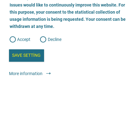
o
o
Issues would like to continuously improve this website. For
n
s
Wendepunkt e.V. - Fachstelle gegen sexuellen
this purpose, your consent to the statistical collection of
e
s
n
Missbrauch an Mädchen und Jungen
usage information is being requested. Your consent can be
t
withdrawn at any time.
e
t
o
07617071191
w
d
Accept
Decline
e
b
a
E-posta gönder
i
n
SAVE SETTING
a
a
l
Web sitesini ziyaret edin
y
s
l
More information
i
s
Danışmanlık
Çocukluk veya gençlik yıllarında cinselleştirilmiş şiddete karşı
o
uzmanlaşmış
g
Anonim
Tauwetter - Anlaufstelle für Männer*, die in Kindheit