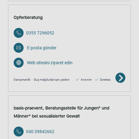
Opferberatung
0355 7296052
E-posta gönder
Web sitesini ziyaret edin
Danışmanlık
Suç mağdurları için yardım
Anonim
Ücretsiz
basis-praevent, Beratungsstelle für Jungen* und
Männer* bei sexualisierter Gewalt
040 39842662