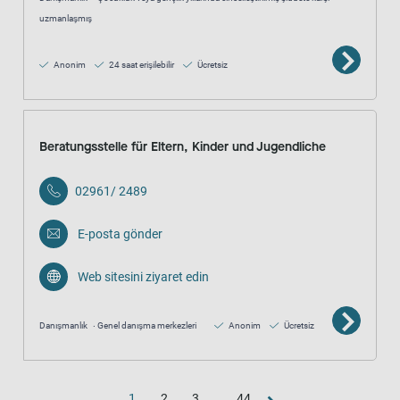
uzmanlaşmış
Anonim
24 saat erişilebilir
Ücretsiz
Beratungsstelle für Eltern, Kinder und Jugendliche
02961/ 2489
E-posta gönder
Web sitesini ziyaret edin
Danışmanlık
Genel danışma merkezleri
Anonim
Ücretsiz
1
2
3
...
44