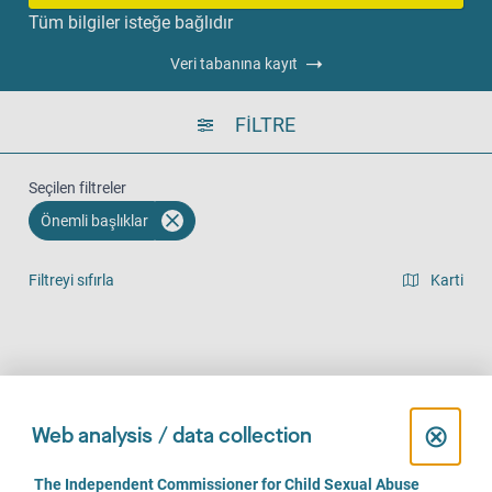
Tüm bilgiler isteğe bağlıdır
Veri tabanına kayıt
FILTRE
Seçilen filtreler
Önemli başlıklar
Filtreyi sıfırla
Karti
Liste görünümü
Yerinde (438)
Telefonla (432)
Online (317)
C
⊗
Web analysis / data collection
l
C
The Independent Commissioner for Child Sexual Abuse