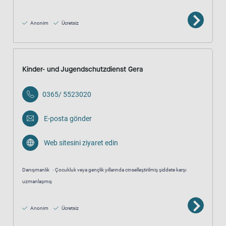
Anonim
Ücretsiz
Kinder- und Jugendschutzdienst Gera
0365/ 5523020
E-posta gönder
Web sitesini ziyaret edin
Danışmanlık
Çocukluk veya gençlik yıllarında cinselleştirilmiş şiddete karşı
uzmanlaşmış
Anonim
Ücretsiz