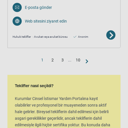
E-posta gönder
Web sitesini ziyaret edin
Hukuki teklifler
Avukat veya avukat bürosu
Anonim
1
2
3
...
10
Teklifler nasıl seçildi?
Kurumlar Cinsel İstismar Yardım Portalına kayıt
olabilirler ve profesyonel bir muayeneden sonra aktif
hale gelirler. Bireysel tekliflerin dahil edilmesi için belirli
asgari gereklilikler geçerlidir, ancak tekliflerin dahil
edilmesiyle ilgili hiçbir sertifika yoktur. Bu konuda daha