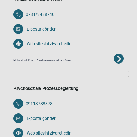
0781/9488740
E-posta gönder
Web sitesini ziyaret edin
Hukuki teklifler
Avukat veya avukat bürosu
Psychosoziale Prozessbegleitung
09113788878
E-posta gönder
Web sitesini ziyaret edin