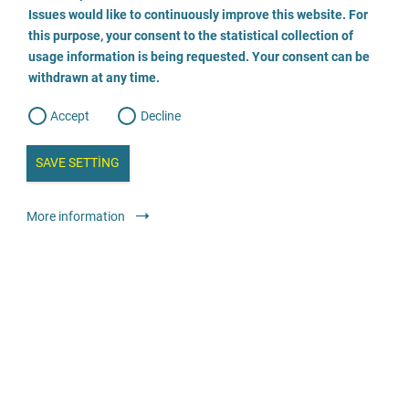
o
o
Issues would like to continuously improve this website. For
n
s
Psychosoziale Prozessbegleitung
this purpose, your consent to the statistical collection of
e
s
n
usage information is being requested. Your consent can be
t
0355 7296052
withdrawn at any time.
e
t
o
w
d
Accept
Decline
e
E-posta gönder
b
a
i
n
SAVE SETTING
Web sitesini ziyaret edin
a
a
l
y
s
l
Hukuki teklifler
Psikososyal dava refakati
Ücretsiz
More information
i
s
o
g
Opferhilfebüro Lüneburg
04131 7271910
E-posta gönder