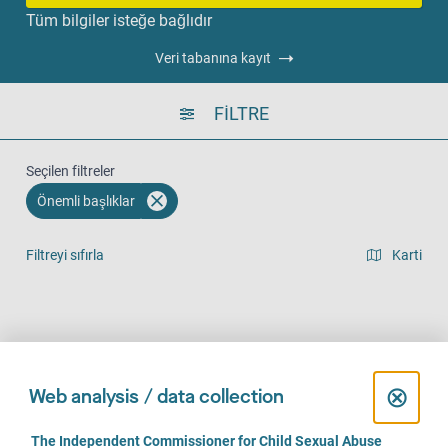
Tüm bilgiler isteğe bağlıdır
Veri tabanına kayıt
FILTRE
Seçilen filtreler
Önemli başlıklar
Filtreyi sıfırla
Karti
Liste görünümü
Yerinde (113)
Telefonla (91)
Online (67)
C
⊗
Web analysis / data collection
l
C
The Independent Commissioner for Child Sexual Abuse