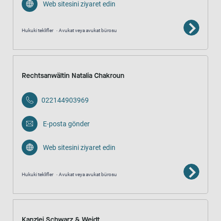
Web sitesini ziyaret edin
Hukuki teklifler
Avukat veya avukat bürosu
Rechtsanwältin Natalia Chakroun
022144903969
E-posta gönder
Web sitesini ziyaret edin
Hukuki teklifler
Avukat veya avukat bürosu
Kanzlei Schwarz & Weidt