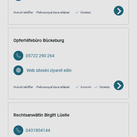
Hukuki teklifler
Psikososyal dava refakati
Ücretsiz
Opferhilfebüro Bückeburg
05722 290 264
Web sitesini ziyaret edin
Hukuki teklifler
Psikososyal dava refakati
Anonim
Ücretsiz
Rechtsanwältin Birgitt Lüeße
0431804144