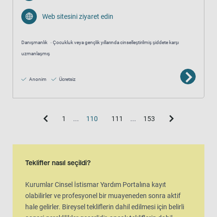
Web sitesini ziyaret edin
Danışmanlık
Çocukluk veya gençlik yıllarında cinselleştirilmiş şiddete karşı
uzmanlaşmış
Anonim
Ücretsiz
1
...
110
111
...
153
Teklifler nasıl seçildi?
Kurumlar Cinsel İstismar Yardım Portalına kayıt
olabilirler ve profesyonel bir muayeneden sonra aktif
hale gelirler. Bireysel tekliflerin dahil edilmesi için belirli