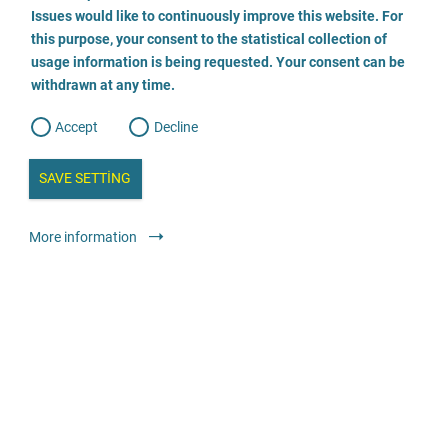
o
040 5296958
o
Issues would like to continuously improve this website. For
n
s
this purpose, your consent to the statistical collection of
e
s
E-posta gönder
n
usage information is being requested. Your consent can be
t
withdrawn at any time.
e
t
o
Web sitesini ziyaret edin
w
d
Accept
Decline
e
b
Danışmanlık
Uzmanlaşmış teklifler sunan danışma merkezleri
a
i
n
SAVE SETTING
a
a
l
Anonim
Ücretsiz
y
s
l
More information
i
s
o
Jungenbüro
g
0911 52814751
E-posta gönder
Web sitesini ziyaret edin