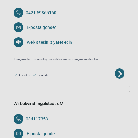
0421 59865160
E-posta gönder
Web sitesini ziyaret edin
Danışmanlık
Uzmanlaşmış teklifler sunan danışma merkezleri
Anonim
Ücretsiz
Wirbelwind Ingolstadt e.V.
084117353
E-posta gönder