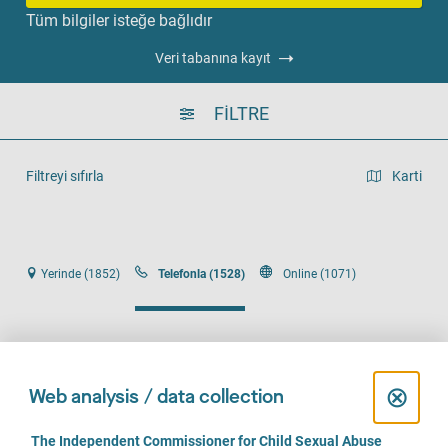
Tüm bilgiler isteğe bağlıdır
Veri tabanına kayıt
FILTRE
Filtreyi sıfırla
Karti
Liste görünümü
Yerinde (1852)
Telefonla (1528)
Online (1071)
C
⊗
Web analysis / data collection
Frauenfachberatungsstelle und Notruf Norderstedt
l
C
The Independent Commissioner for Child Sexual Abuse