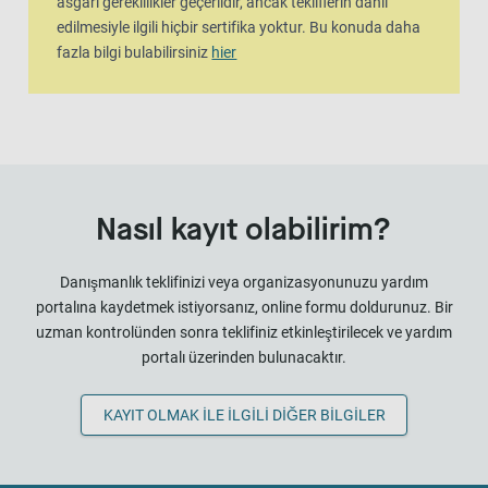
asgari gereklilikler geçerlidir, ancak tekliflerin dahil
edilmesiyle ilgili hiçbir sertifika yoktur. Bu konuda daha
fazla bilgi bulabilirsiniz
hier
Nasıl kayıt olabilirim?
Danışmanlık teklifinizi veya organizasyonunuzu yardım
portalına kaydetmek istiyorsanız, online formu doldurunuz. Bir
uzman kontrolünden sonra teklifiniz etkinleştirilecek ve yardım
portalı üzerinden bulunacaktır.
KAYIT OLMAK ILE ILGILI DIĞER BILGILER