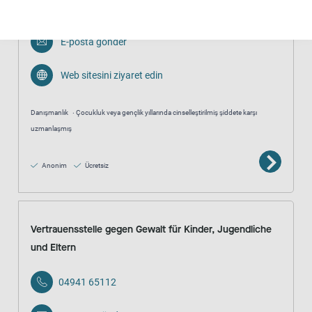
04221-992450
E-posta gönder
Web sitesini ziyaret edin
Danışmanlık
Çocukluk veya gençlik yıllarında cinselleştirilmiş şiddete karşı
uzmanlaşmış
Anonim
Ücretsiz
Vertrauensstelle gegen Gewalt für Kinder, Jugendliche
und Eltern
04941 65112