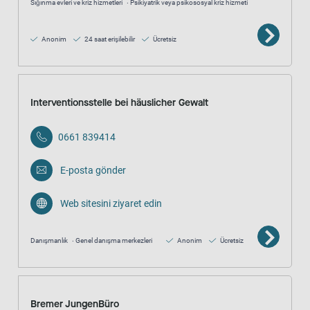
Sığınma evleri ve kriz hizmetleri
Psikiyatrik veya psikososyal kriz hizmeti
Anonim
24 saat erişilebilir
Ücretsiz
Interventionsstelle bei häuslicher Gewalt
0661 839414
E-posta gönder
Web sitesini ziyaret edin
Danışmanlık
Genel danışma merkezleri
Anonim
Ücretsiz
Bremer JungenBüro