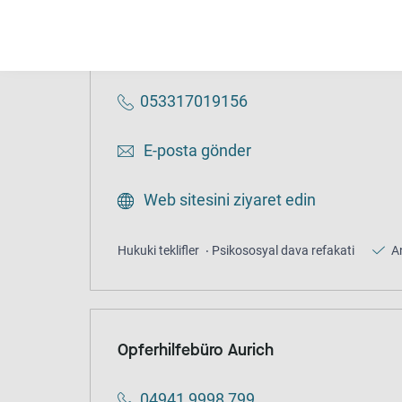
Opferhilfebüro Braunschweig
053317019156
E-posta gönder
Web sitesini ziyaret edin
Hukuki teklifler
Psikososyal dava refakati
A
Opferhilfebüro Aurich
04941 9998 799