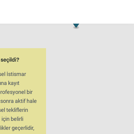
l seçildi?
el İstismar
ına kayıt
 profesyonel bir
onra aktif hale
el tekliflerin
için belirli
ikler geçerlidir,