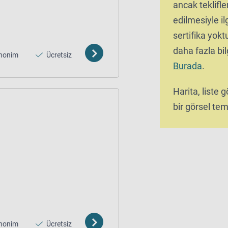
ancak teklifle
edilmesiyle ilg
sertifika yok
daha fazla bilg
nonim
Ücretsiz
Burada
.
Harita, liste
bir görsel tems
nonim
Ücretsiz