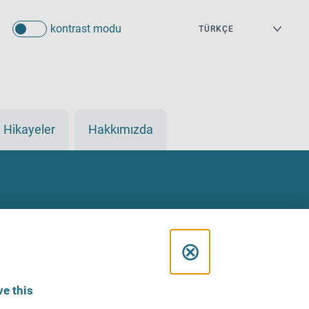
kontrast modu
Hikayeler
Hakkımızda
C
⊗
l
e this