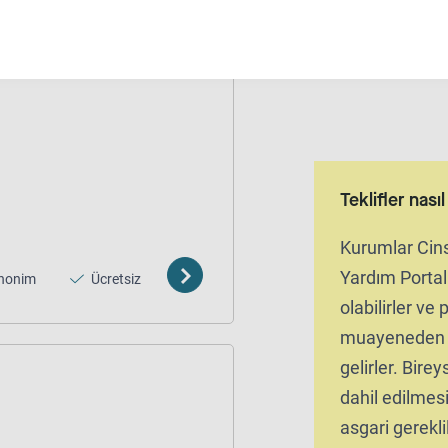
Teklifler nası
Kurumlar Cins
Yardım Portal
nonim
Ücretsiz
olabilirler ve
muayeneden s
gelirler. Bireys
dahil edilmesi 
asgari gereklil