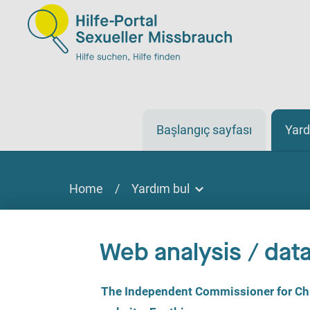
Başlangıç sayfası
Yard
Home
/
Yardım bul
Yardım bul
Yardım bulmak
Web analysis / data
Sitede, çevrimiçi veya telefonla
C
The Independent Commissioner for Chil
o