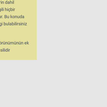
rin dahil
ili hiçbir
tur. Bu konuda
i bulabilirsiniz
 görünümünün ek
ilidir