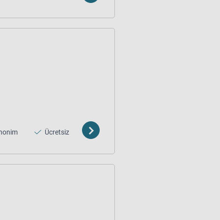
nonim
Ücretsiz