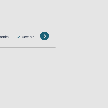
nonim
Ücretsiz