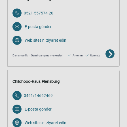
0521-557574-20
E-posta gönder
Web sitesini ziyaret edin
Danışmanlık
Genel danışma merkezleri
Anonim
Ücretsiz
Childhood-Haus Flensburg
0461/14662469
E-posta gönder
Web sitesini ziyaret edin