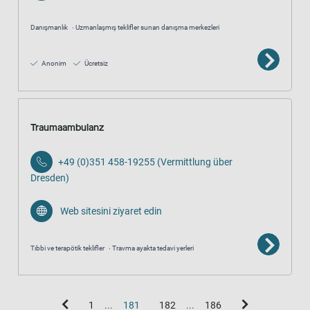
Danışmanlık
Uzmanlaşmış teklifler sunan danışma merkezleri
Anonim
Ücretsiz
Traumaambulanz
+49 (0)351 458-19255 (Vermittlung über
Dresden)
Web sitesini ziyaret edin
Tıbbi ve terapötik teklifler
Travma ayakta tedavi yerleri
1
...
181
182
...
186