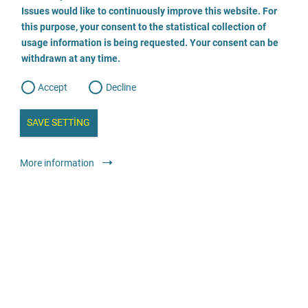
o
+49 2594 950 4215
o
Issues would like to continuously improve this website. For
n
s
this purpose, your consent to the statistical collection of
e
s
Web sitesini ziyaret edin
n
usage information is being requested. Your consent can be
t
withdrawn at any time.
e
t
o
Danışmanlık
Çocukluk veya gençlik yıllarında cinselleştirilmiş şiddete karşı
w
d
Accept
Decline
e
uzmanlaşmış
b
a
i
n
SAVE SETTING
a
a
l
y
s
l
More information
i
Fachstelle gegen sexuelle Gewalt in der Beratungsstelle
s
o
für Kinder, Jugendliche und Eltern
g
06196 6592360
E-posta gönder
Web sitesini ziyaret edin