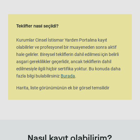
Harita görünümü
Harita, liste görünümünün ek bir görsel temsilidir
Teklifler nasıl seçildi?
Kurumlar Cinsel İstismar Yardım Portalına kayıt
olabilirler ve profesyonel bir muayeneden sonra aktif
hale gelirler. Bireysel tekliflerin dahil edilmesi için belirli
asgari gereklilikler geçerlidir, ancak tekliflerin dahil
edilmesiyle ilgili hiçbir sertifika yoktur. Bu konuda daha
fazla bilgi bulabilirsiniz
Burada
.
Harita, liste görünümünün ek bir görsel temsilidir
Nasıl kayıt olabilirim?