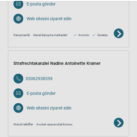
E-posta gönder
Web sitesini ziyaret edin
Danışmanlık
Genel danışma merkezleri
Anonim
Ücretsiz
Strafrechtskanzlei Nadine Antoinette Kramer
03062938359
E-posta gönder
Web sitesini ziyaret edin
Hukuki teklifler
Avukat veya avukat bürosu