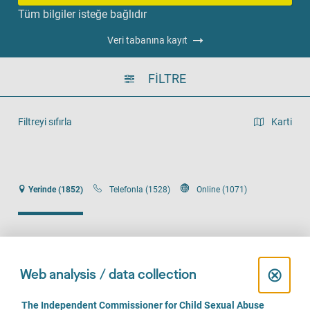
Tüm bilgiler isteğe bağlıdır
Veri tabanına kayıt
FILTRE
Filtreyi sıfırla
Karti
Liste görünümü
Yerinde (1852)
Telefonla (1528)
Online (1071)
C
⊗
Web analysis / data collection
Fachstelle gegen sexualisierte Gewalt
l
C
The Independent Commissioner for Child Sexual Abuse