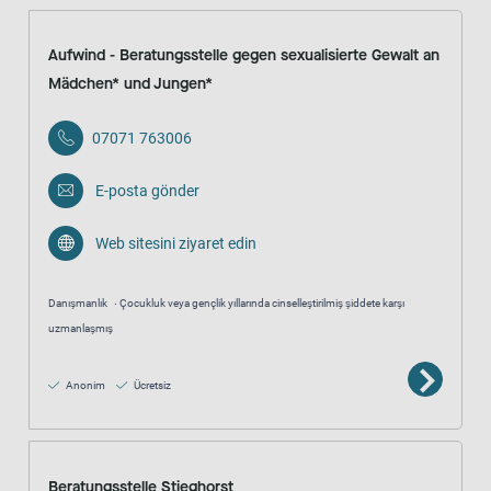
Aufwind - Beratungsstelle gegen sexualisierte Gewalt an
Mädchen* und Jungen*
07071 763006
E-posta gönder
Web sitesini ziyaret edin
Danışmanlık
Çocukluk veya gençlik yıllarında cinselleştirilmiş şiddete karşı
uzmanlaşmış
Anonim
Ücretsiz
Beratungsstelle Stieghorst