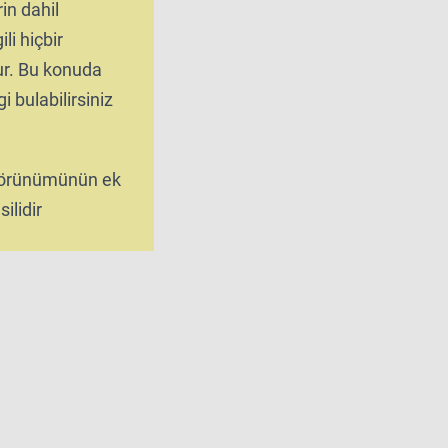
rin dahil
ili hiçbir
tur. Bu konuda
i bulabilirsiniz
 görünümünün ek
ilidir