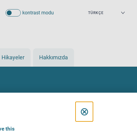
kontrast modu
Hikayeler
Hakkımızda
C
⊗
l
e this