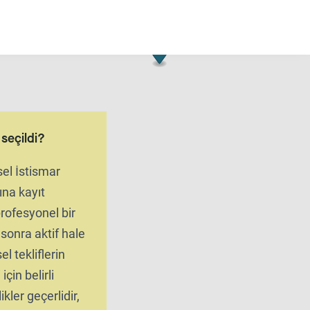
l seçildi?
el İstismar
ına kayıt
 profesyonel bir
onra aktif hale
el tekliflerin
için belirli
ikler geçerlidir,