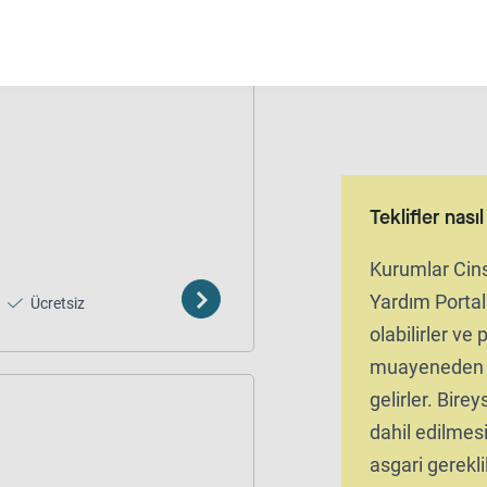
Teklifler nası
Kurumlar Cins
Yardım Portal
Ücretsiz
olabilirler ve
muayeneden s
gelirler. Bireys
dahil edilmesi 
asgari gereklil