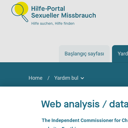
Başlangıç sayfası
Yard
Home
/
Yardım bul
Yardım bul
Yardım bulmak
Web analysis / data
Sitede, çevrimiçi veya telefonla
C
The Independent Commissioner for Chil
o