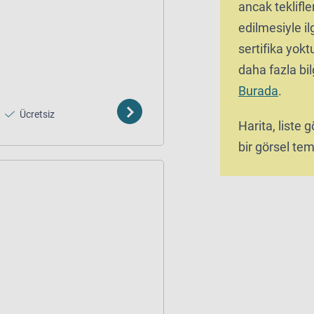
ancak teklifle
edilmesiyle ilg
sertifika yok
daha fazla bilg
Burada
.
Ücretsiz
Harita, liste
bir görsel tems