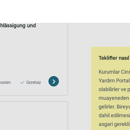
chlässigung und
Teklifler nası
Kurumlar Cins
Yardım Portal
nonim
Ücretsiz
olabilirler ve
muayeneden s
gelirler. Bireys
dahil edilmesi 
asgari gereklil