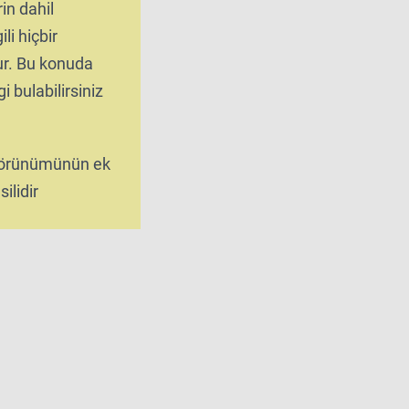
rin dahil
ili hiçbir
tur. Bu konuda
i bulabilirsiniz
 görünümünün ek
ilidir