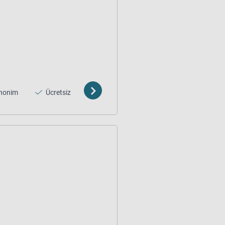
nonim
Ücretsiz