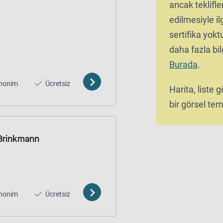
ancak teklifle
edilmesiyle ilg
sertifika yok
daha fazla bilg
Burada
.
nonim
Ücretsiz
Harita, liste
bir görsel tems
Brinkmann
nonim
Ücretsiz