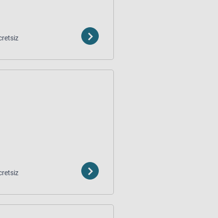
retsiz
retsiz