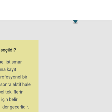
l seçildi?
el İstismar
ına kayıt
 profesyonel bir
onra aktif hale
el tekliflerin
için belirli
ikler geçerlidir,