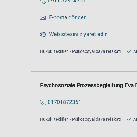
0911 52814751
E-posta gönder
Web sitesini ziyaret edin
Hukuki teklifler
Psikososyal dava refakati
A
Psychosoziale Prozessbegleitung Eva 
01701872361
Hukuki teklifler
Psikososyal dava refakati
A