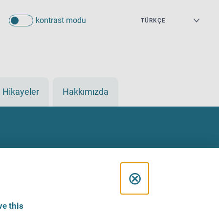
kontrast modu
Hikayeler
Hakkımızda
C
⊗
l
e this