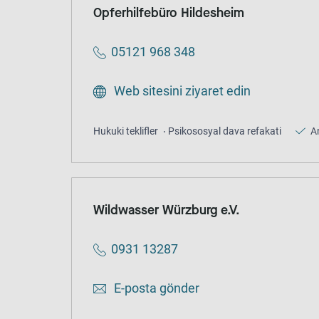
Opferhilfebüro Hildesheim
05121 968 348
Web sitesini ziyaret edin
Hukuki teklifler
Psikososyal dava refakati
A
Wildwasser Würzburg e.V.
0931 13287
E-posta gönder