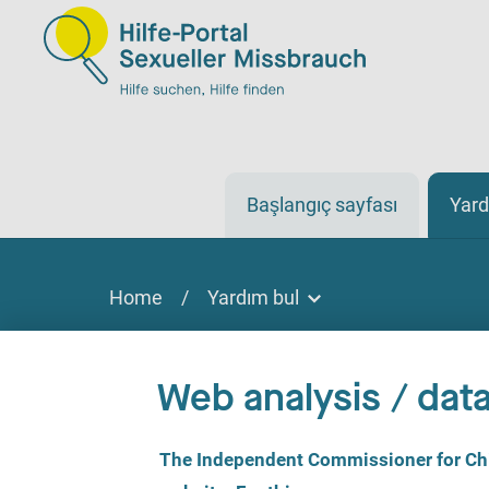
Başlangıç sayfası
Yard
Home
/
Yardım bul
Yardım bul
Yardım bulmak
Web analysis / data
Sitede, çevrimiçi veya telefonla
C
The Independent Commissioner for Chil
o