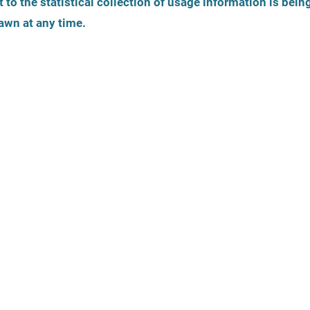
 to the statistical collection of usage information is bein
Cinsel Kimlik
Mağdur kişinin yaşı
awn at any time.
Teklifler nası
Kurumlar Cins
Hukuki teklifler
Yardım Portal
olabilirler ve
rişilebilirlik
Konular
muayeneden s
gelirler. Bireys
dahil edilmesi 