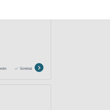
onim
Ücretsiz