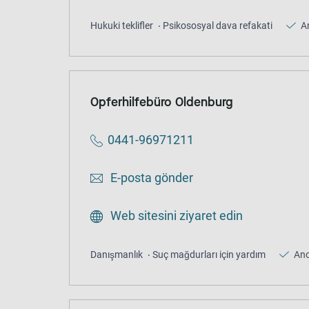
Hukuki teklifler
Psikososyal dava refakati
A
Opferhilfebüro Oldenburg
0441-96971211
E-posta gönder
Web sitesini ziyaret edin
Danışmanlık
Suç mağdurları için yardım
An