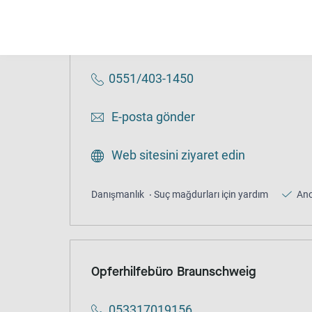
Opferhilfebüro Göttingen
0551/403-1450
E-posta gönder
Web sitesini ziyaret edin
Danışmanlık
Suç mağdurları için yardım
An
Opferhilfebüro Braunschweig
053317019156