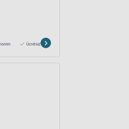
nonim
Ücretsiz