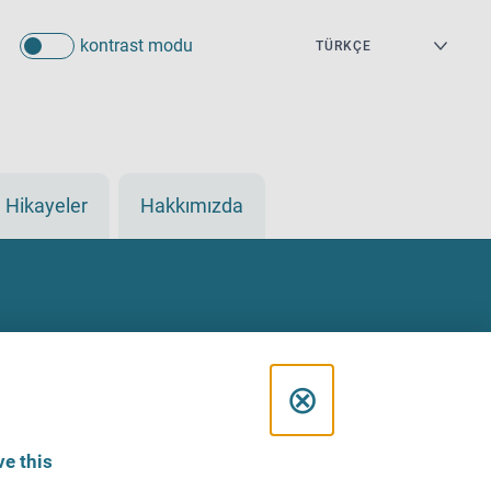
kontrast modu
Hikayeler
Hakkımızda
C
⊗
l
e this