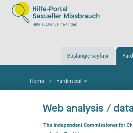
Başlangıç sayfası
Yard
Home
/
Yardım bul
Yardım bul
Yardım bulmak
Web analysis / data
Sitede, çevrimiçi veya telefonla
C
The Independent Commissioner for Chil
o