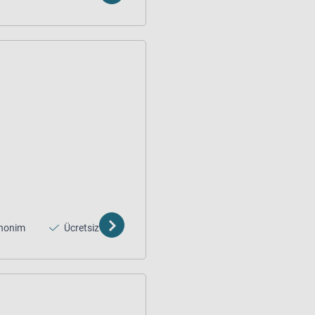
nonim
Ücretsiz