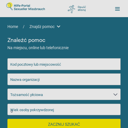
Opuść
stronę
, zu Google wechseln
Home
/
Znajdź pomoc
Znajdź pomoc
Znaleźć pomoc
Na miejscu, online lub telefonicznie
Kod pocztowy lub miejscowość
Nazwa organizacji
Tożsamość płciowa
Wiek osoby pokrzywdzonej