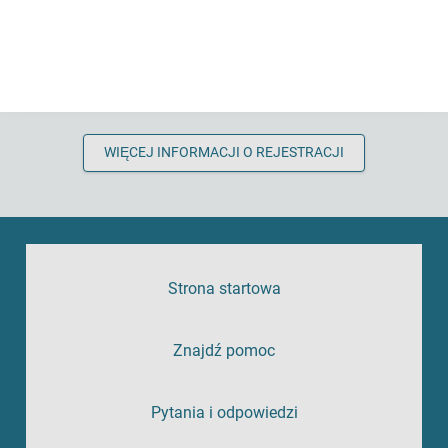
Jeśli chcesz zarejestrować swoją ofertę doradztwa lub swoją
organizację w portalu, wypełnij formularz online. Po weryfikacji
merytorycznej oferta zostanie udostępniona i będzie można
znaleźć ją w portalu dla osób potrzebujących pomocy.
WIĘCEJ INFORMACJI O REJESTRACJI
Strona startowa
Znajdź pomoc
Pytania i odpowiedzi