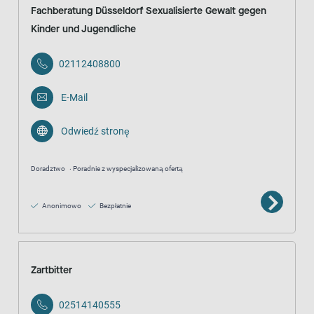
Fachberatung Düsseldorf Sexualisierte Gewalt gegen
Kinder und Jugendliche
02112408800
E-Mail
Odwiedź stronę
Doradztwo
Poradnie z wyspecjalizowaną ofertą
Anonimowo
Bezpłatnie
Zartbitter
02514140555