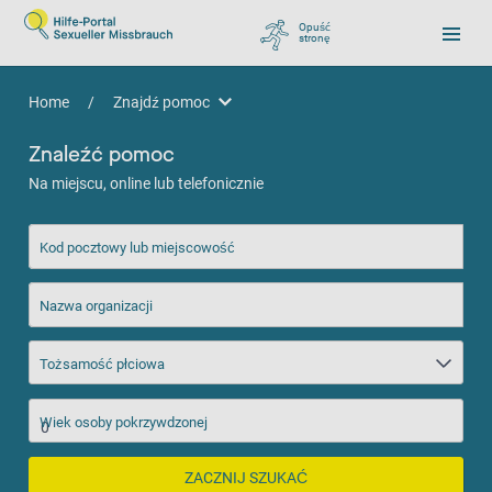
Opuść
stronę
, zu Google wechseln
Home
/
Znajdź pomoc
Znajdź pomoc
Znaleźć pomoc
Na miejscu, online lub telefonicznie
Kod pocztowy lub miejscowość
Nazwa organizacji
Tożsamość płciowa
Wiek osoby pokrzywdzonej