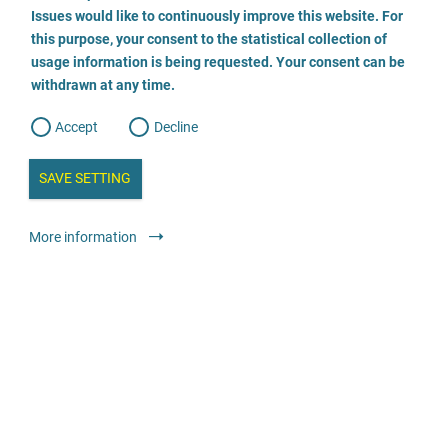
o
o
Issues would like to continuously improve this website. For
n
s
Psychosoziale Prozessbegleitung Landgerichtsbezirk
this purpose, your consent to the statistical collection of
e
s
n
Schwerin
usage information is being requested. Your consent can be
t
withdrawn at any time.
e
t
o
0385 39 68 373
w
d
Accept
Decline
e
b
a
E-Mail
i
n
SAVE SETTING
a
a
l
Odwiedź stronę
y
s
l
More information
i
s
Doradztwo
Pomoc dla osób pokrzywdzonych czynami karalnymi
o
g
Bezpłatnie
Wilma - Fachberatungsstelle gegen sexualisierte Gewalt
in Kindheit und Jugend