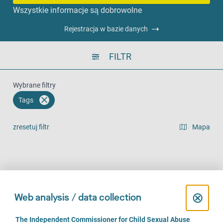
Wszystkie informacje są dobrowolne
Rejestracja w bazie danych
FILTR
Wybrane filtry
Tags
zresetuj filtr
Mapa
widok listy
Na miejscu (751)
Telefonicznie (652)
Online (501)
C
⊗
Web analysis / data collection
l
C
The Independent Commissioner for Child Sexual Abuse