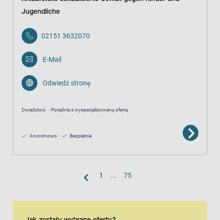
Jugendliche
02151 3632070
E-Mail
Odwiedź stronę
Doradztwo
Poradnie z wyspecjalizowaną ofertą
Anonimowo
Bezpłatnie
1
...
75
widok mapy
Mapa to dodatkowa wizualna reprezentacja widoku listy
Jak zostały wybrane oferty?