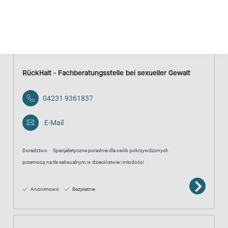
Anonimowo
Bezpłatnie
RückHalt - Fachberatungsstelle bei sexueller Gewalt
04231 9361837
E-Mail
Doradztwo
Specjalistyczne poradnie dla osób pokrzywdzonych
przemocą na tle seksualnym w dzieciństwie i młodości
Anonimowo
Bezpłatnie