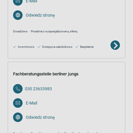
E-Mail
Odwiedź stronę
Doradztwo
Poradnie z wyspecjalizowaną ofertą
Anonimowo
Dostępna całodobowo
Bezpłatnie
Fachberatungsstelle berliner jungs
030 23633983
E-Mail
Odwiedź stronę