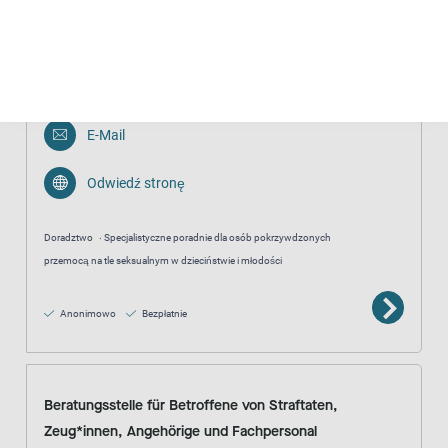
Beratungsstelle Schlüsselblume
04421 201910
E-Mail
Odwiedź stronę
Doradztwo
Specjalistyczne poradnie dla osób pokrzywdzonych
przemocą na tle seksualnym w dzieciństwie i młodości
Anonimowo
Bezpłatnie
Beratungsstelle für Betroffene von Straftaten,
Zeug*innen, Angehörige und Fachpersonal