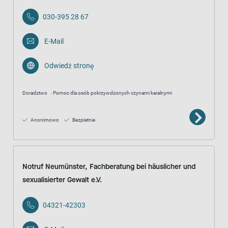
030-395 28 67
E-Mail
Odwiedź stronę
Doradztwo
Pomoc dla osób pokrzywdzonych czynami karalnymi
Anonimowo
Bezpłatnie
Notruf Neumünster, Fachberatung bei häuslicher und
sexualisierter Gewalt e.V.
04321-42303