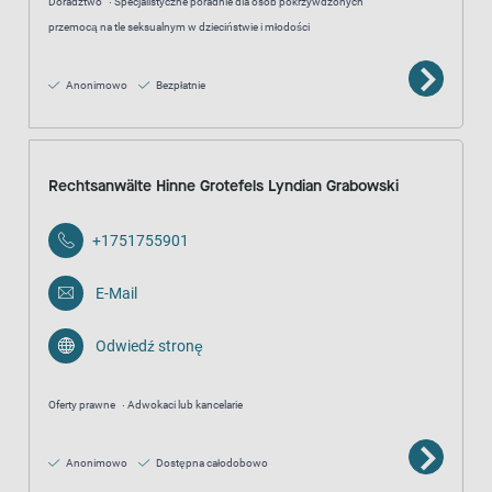
Doradztwo
Specjalistyczne poradnie dla osób pokrzywdzonych
przemocą na tle seksualnym w dzieciństwie i młodości
Anonimowo
Bezpłatnie
Rechtsanwälte Hinne Grotefels Lyndian Grabowski
+1751755901
E-Mail
Odwiedź stronę
Oferty prawne
Adwokaci lub kancelarie
Anonimowo
Dostępna całodobowo