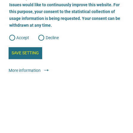
o
04261 2525
o
Issues would like to continuously improve this website. For
n
s
this purpose, your consent to the statistical collection of
e
s
E-Mail
n
usage information is being requested. Your consent can be
t
withdrawn at any time.
e
t
o
Odwiedź stronę
w
d
Accept
Decline
e
b
Doradztwo
Specjalistyczne poradnie dla osób pokrzywdzonych
a
i
n
SAVE SETTING
przemocą na tle seksualnym w dzieciństwie i młodości
a
a
l
y
s
Anonimowo
Bezpłatnie
l
More information
i
s
o
g
Frauenberatungs- und Fachstelle bei sexueller Gewalt
0431-91144
E-Mail