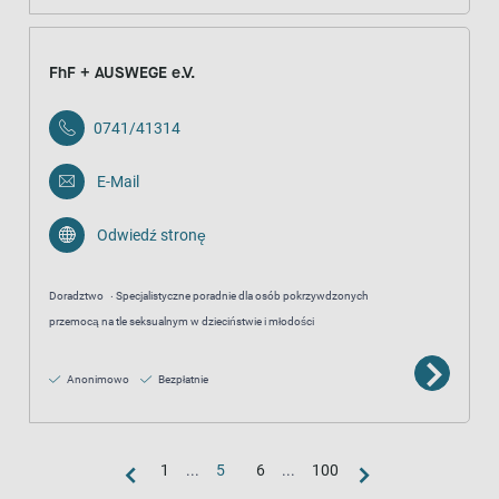
FhF + AUSWEGE e.V.
0741/41314
E-Mail
Odwiedź stronę
Doradztwo
Specjalistyczne poradnie dla osób pokrzywdzonych
przemocą na tle seksualnym w dzieciństwie i młodości
Anonimowo
Bezpłatnie
1
...
5
6
...
100