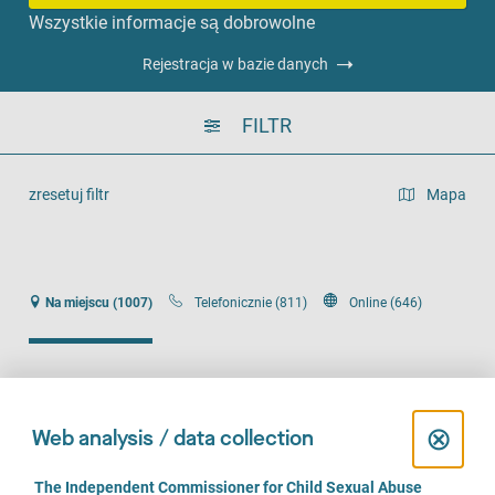
Wszystkie informacje są dobrowolne
Rejestracja w bazie danych
FILTR
zresetuj filtr
Mapa
widok listy
Na miejscu (1007)
Telefonicznie (811)
Online (646)
C
⊗
Web analysis / data collection
Wildwasser Beratungsstelle gegen sexualisierte Gewalt
l
C
The Independent Commissioner for Child Sexual Abuse