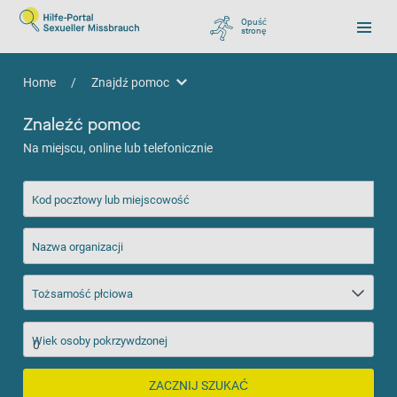
Opuść
stronę
, zu Google wechseln
Home
/
Znajdź pomoc
Znajdź pomoc
Znaleźć pomoc
Na miejscu, online lub telefonicznie
Kod pocztowy lub miejscowość
Nazwa organizacji
Tożsamość płciowa
Wiek osoby pokrzywdzonej