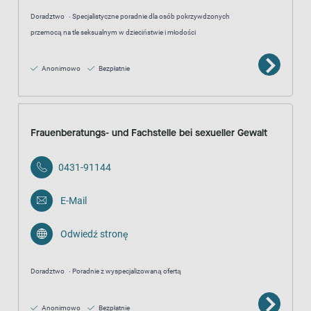
Doradztwo
Specjalistyczne poradnie dla osób pokrzywdzonych
przemocą na tle seksualnym w dzieciństwie i młodości
Anonimowo
Bezpłatnie
Frauenberatungs- und Fachstelle bei sexueller Gewalt
0431-91144
E-Mail
Odwiedź stronę
Doradztwo
Poradnie z wyspecjalizowaną ofertą
Anonimowo
Bezpłatnie