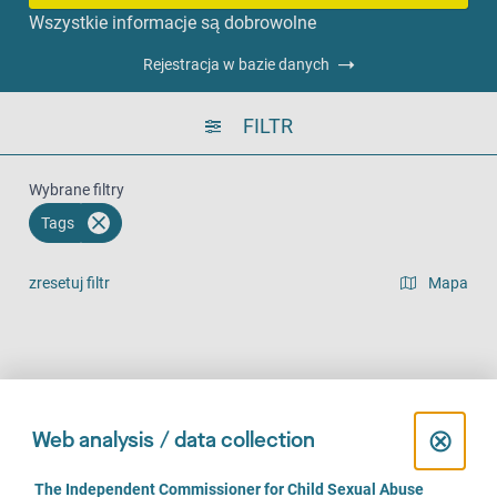
Wszystkie informacje są dobrowolne
Rejestracja w bazie danych
FILTR
Wybrane filtry
Tags
zresetuj filtr
Mapa
widok listy
Na miejscu (660)
Telefonicznie (608)
Online (476)
C
⊗
Web analysis / data collection
l
C
The Independent Commissioner for Child Sexual Abuse