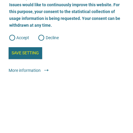
o
o
Issues would like to continuously improve this website. For
n
s
Beratungsstelle für Eltern, Kinder und Jugendliche
this purpose, your consent to the statistical collection of
e
s
n
usage information is being requested. Your consent can be
t
069 - 7892019
withdrawn at any time.
e
t
o
w
d
Accept
Decline
e
E-Mail
b
a
i
n
SAVE SETTING
Odwiedź stronę
a
a
l
y
s
l
Doradztwo
Poradnie ogólne
Anonimowo
Bezpłatnie
More information
i
s
o
g
Fachberatungsstelle gegen sexualisierte Gewalt
0381 440 3290
E-Mail