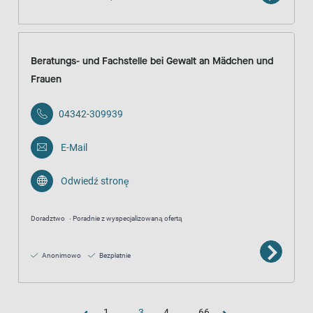
Beratungs- und Fachstelle bei Gewalt an Mädchen und
Frauen
04342-309939
E-Mail
Odwiedź stronę
Doradztwo
Poradnie z wyspecjalizowaną ofertą
Anonimowo
Bezpłatnie
1
...
3
4
...
66