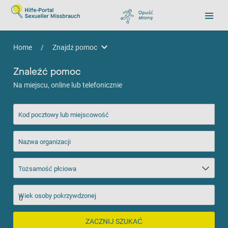
Opuść
stronę
, zu Google wechseln
Home
/
Znajdź pomoc
Znajdź pomoc
Znaleźć pomoc
Na miejscu, online lub telefonicznie
Kod pocztowy lub miejscowość
Nazwa organizacji
Tożsamość płciowa
Wiek osoby pokrzywdzonej