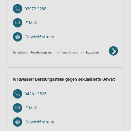
02972 2288
E-Mail
Odwiedź stronę
Doradztwo
Poradnie ogólne
Anonimowo
Bezpłatnie
Wildwasser Beratungsstelle gegen sexualisierte Gewalt
04261 2525
E-Mail
Odwiedź stronę