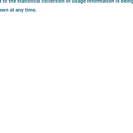
 to the statistical collection of usage information is bein
Tożsamość płciowa
Wiek osoby pokrzy
awn at any time.
widok
Mapa to dodatko
Jak zostały 
oferty?
tyczne
Oferty prawne
Instytucje m
zarejestrować
Język
Dostępność
Pomocy dla W
Seksualnego 
aktywowane 