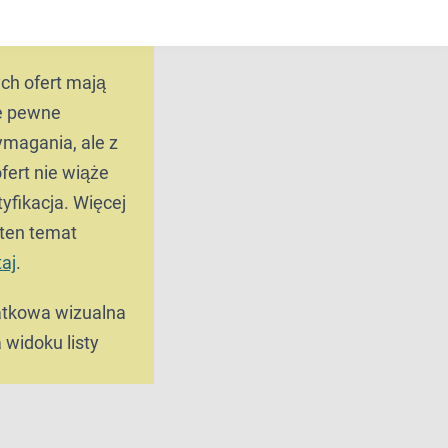
ym egzaminie.
ch ofert mają
e pewne
magania, ale z
fert nie wiąże
tyfikacja. Więcej
 ten temat
taj
.
tkowa wizualna
 widoku listy