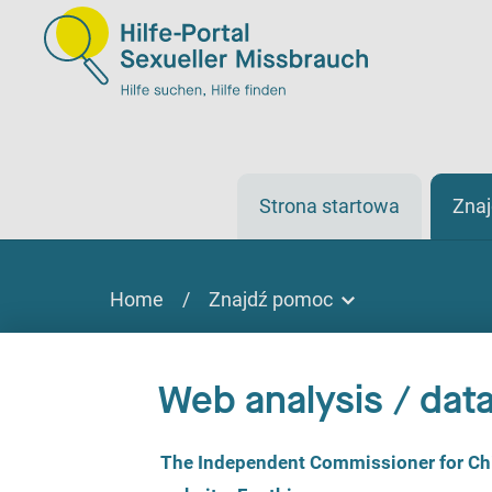
Strona startowa
Zna
Home
/
Znajdź pomoc
Znajdź pomoc
Znaleźć pomoc
Web analysis / data
Na miejscu, online lub telefonicznie
C
The Independent Commissioner for Chil
o