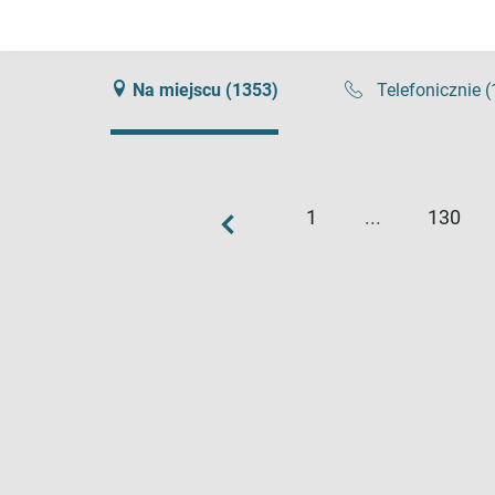
Zresetuj wszystkie filtry
widok listy
Na miejscu (1353)
Telefonicznie 
1
...
130