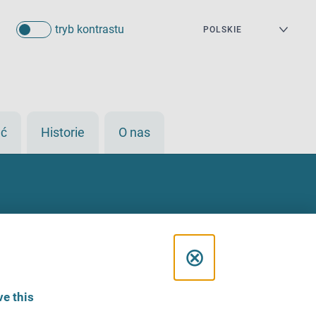
tryb kontrastu
eć
Historie
O nas
C
⊗
l
e this