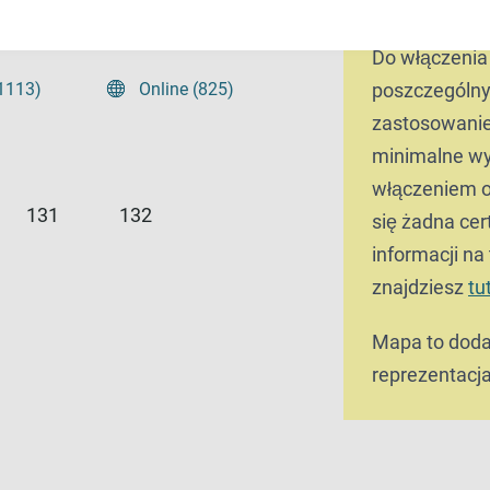
profesjonaln
Do włączenia
(1113)
Online (825)
poszczególny
zastosowani
minimalne wy
włączeniem o
131
132
się żadna cer
informacji na
znajdziesz
tu
Mapa to doda
reprezentacja