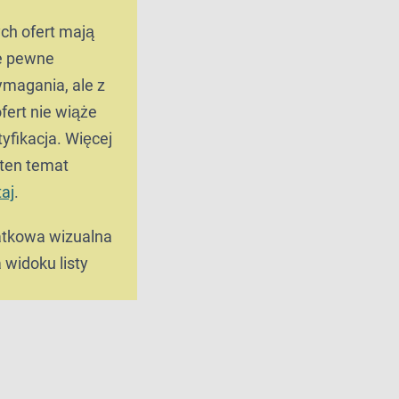
ch ofert mają
e pewne
magania, ale z
fert nie wiąże
tyfikacja. Więcej
 ten temat
taj
.
tkowa wizualna
 widoku listy