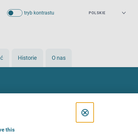
tryb kontrastu
eć
Historie
O nas
C
⊗
l
e this