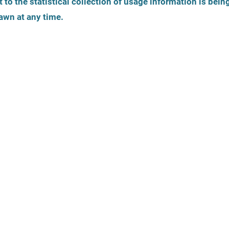
 to the statistical collection of usage information is bein
Tożsamość płciowa
Wiek osoby pokrzy
awn at any time.
widok
Mapa to dodatko
tyczne
Oferty prawne
Język
Dostępność