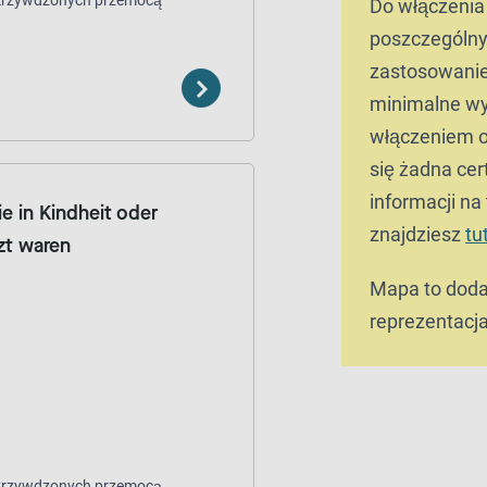
pokrzywdzonych przemocą
Do włączenia
poszczególny
zastosowani
minimalne wy
włączeniem o
się żadna cer
informacji na
ie in Kindheit oder
znajdziesz
tu
zt waren
Mapa to doda
reprezentacja
pokrzywdzonych przemocą