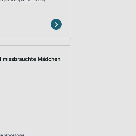
ell missbrauchte Mädchen
ie procesowe