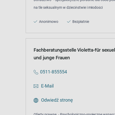
na tle seksualnym w dzieciństwie i młodości
Anonimowo
Bezpłatnie
Fachberatungsstelle Violetta-für sexu
und junge Frauen
0511-855554
E-Mail
Odwiedź stronę
Oferty prawne
Psychologiczno-społeczne wsparc