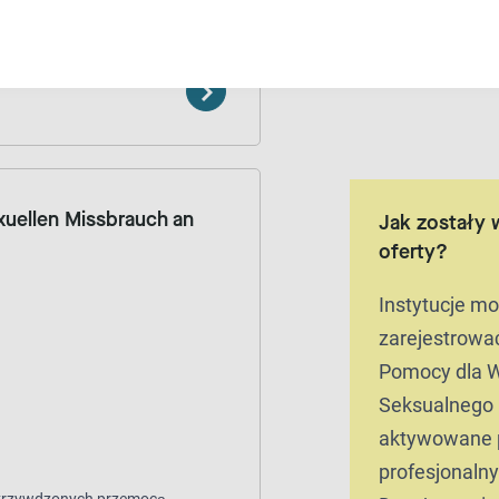
pokrzywdzonych przemocą
xuellen Missbrauch an
Jak zostały 
oferty?
Instytucje m
zarejestrować
Pomocy dla W
Seksualnego 
aktywowane 
profesjonaln