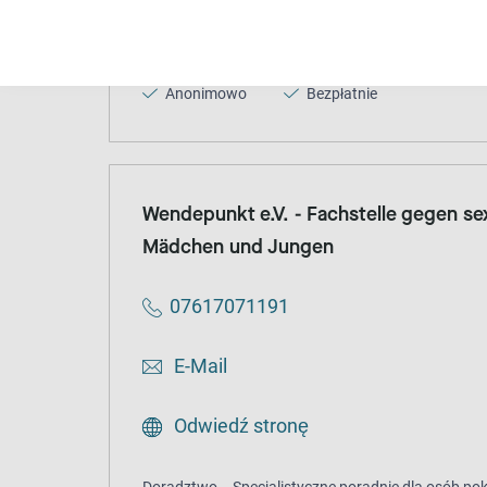
Doradztwo
Specjalistyczne poradnie dla osób 
na tle seksualnym w dzieciństwie i młodości
Anonimowo
Bezpłatnie
Wendepunkt e.V. - Fachstelle gegen se
Mädchen und Jungen
07617071191
E-Mail
Odwiedź stronę