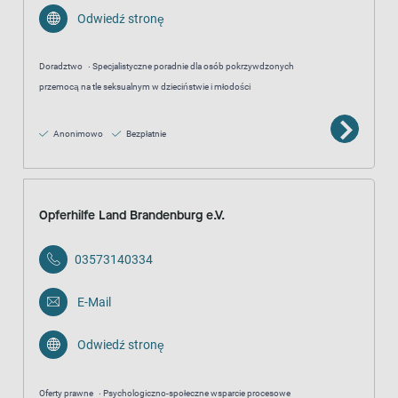
Odwiedź stronę
Doradztwo
Specjalistyczne poradnie dla osób pokrzywdzonych
przemocą na tle seksualnym w dzieciństwie i młodości
Anonimowo
Bezpłatnie
Opferhilfe Land Brandenburg e.V.
03573140334
E-Mail
Odwiedź stronę
Oferty prawne
Psychologiczno-społeczne wsparcie procesowe