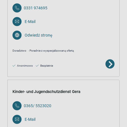
0331 974695
E-Mail
Odwiedź stronę
Doradztwo
Poradnie z wyspecjalizowaną ofertą
Anonimowo
Bezpłatnie
Kinder- und Jugendschutzdienst Gera
0365/ 5523020
E-Mail