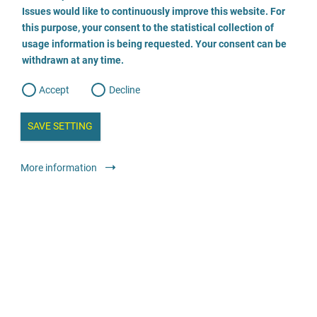
o
o
Issues would like to continuously improve this website. For
n
s
Fachberatungsstelle gegen sexualisierte Gewalt
this purpose, your consent to the statistical collection of
e
s
n
usage information is being requested. Your consent can be
t
03834 7983199
withdrawn at any time.
e
t
o
w
d
Accept
Decline
e
E-Mail
b
a
i
n
SAVE SETTING
Odwiedź stronę
a
a
l
y
s
l
Doradztwo
Specjalistyczne poradnie dla osób pokrzywdzonych
More information
i
s
przemocą na tle seksualnym w dzieciństwie i młodości
o
g
Anonimowo
Bezpłatnie
Wendepunkt e.V. - Fachstelle gegen sexuellen
Missbrauch an Mädchen und Jungen