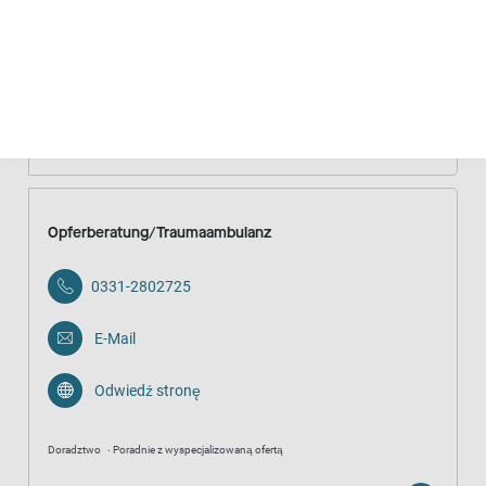
Odwiedź stronę
Oferty prawne
Psychologiczno-społeczne wsparcie procesowe
Anonimowo
Bezpłatnie
Opferberatung/Traumaambulanz
0331-2802725
E-Mail
Odwiedź stronę
Doradztwo
Poradnie z wyspecjalizowaną ofertą