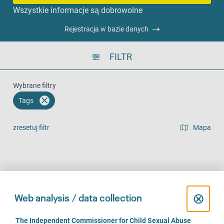
Wszystkie informacje są dobrowolne
Rejestracja w bazie danych
FILTR
Wybrane filtry
Tags
zresetuj filtr
Mapa
widok listy
Na miejscu (953)
Telefonicznie (818)
Online (621)
C
⊗
Web analysis / data collection
l
C
The Independent Commissioner for Child Sexual Abuse