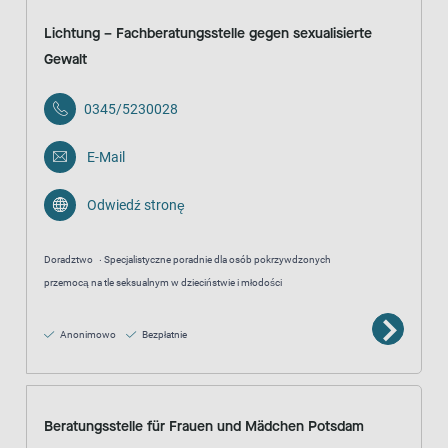
Lichtung – Fachberatungsstelle gegen sexualisierte
Gewalt
0345/5230028
E-Mail
Odwiedź stronę
Doradztwo
Specjalistyczne poradnie dla osób pokrzywdzonych
przemocą na tle seksualnym w dzieciństwie i młodości
Anonimowo
Bezpłatnie
Beratungsstelle für Frauen und Mädchen Potsdam