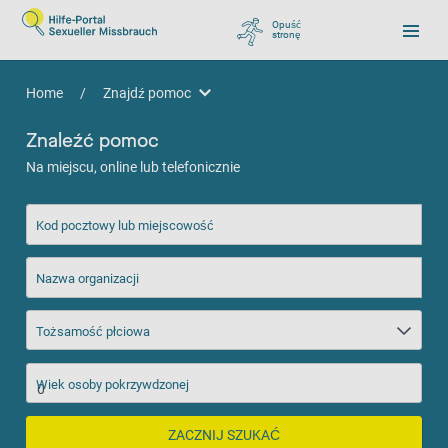
Opuść
stronę
, zu Google wechseln
Home
/
Znajdź pomoc
Znajdź pomoc
Znaleźć pomoc
Na miejscu, online lub telefonicznie
Kod pocztowy lub miejscowość
Nazwa organizacji
Tożsamość płciowa
Wiek osoby pokrzywdzonej