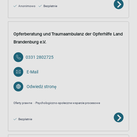
Anonimowo
Bezpłatnie
Opferberatung und Traumaambulanz der Opferhilfe Land
Brandenburg e.V.
0331 2802725
E-Mail
Odwiedź stronę
Oferty prawne
Psychologiczno-społeczne wsparcie procesowe
Bezpłatnie