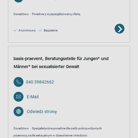
Doradztwo
Poradnie z wyspecjalizowaną ofertą
Anonimowo
Bezpłatnie
basis-praevent, Beratungsstelle für Jungen* und
Männer* bei sexualisierter Gewalt
040 39842662
E-Mail
Odwiedź stronę
Doradztwo
Specjalistyczne poradnie dla osób pokrzywdzonych
przemocą na tle seksualnym w dzieciństwie i młodości