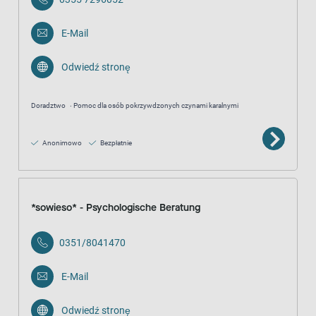
E-Mail
Odwiedź stronę
Doradztwo
Pomoc dla osób pokrzywdzonych czynami karalnymi
Anonimowo
Bezpłatnie
*sowieso* - Psychologische Beratung
0351/8041470
E-Mail
Odwiedź stronę