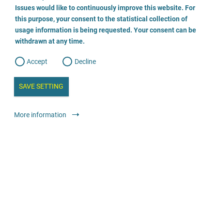
o
o
Issues would like to continuously improve this website. For
n
s
Fachberatungsstelle gegen sexualisierte Gewalt
this purpose, your consent to the statistical collection of
e
s
n
usage information is being requested. Your consent can be
t
03834 7983199
withdrawn at any time.
e
t
o
w
d
Accept
Decline
e
E-Mail
b
a
i
n
SAVE SETTING
Odwiedź stronę
a
a
l
y
s
l
Doradztwo
Specjalistyczne poradnie dla osób pokrzywdzonych
More information
i
s
przemocą na tle seksualnym w dzieciństwie i młodości
o
g
Anonimowo
Bezpłatnie
Wendepunkt e.V. - Fachstelle gegen sexuellen
Missbrauch an Mädchen und Jungen