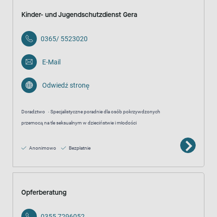
Kinder- und Jugendschutzdienst Gera
0365/ 5523020
E-Mail
Odwiedź stronę
Doradztwo
Specjalistyczne poradnie dla osób pokrzywdzonych
przemocą na tle seksualnym w dzieciństwie i młodości
Anonimowo
Bezpłatnie
Opferberatung
0355 7296052