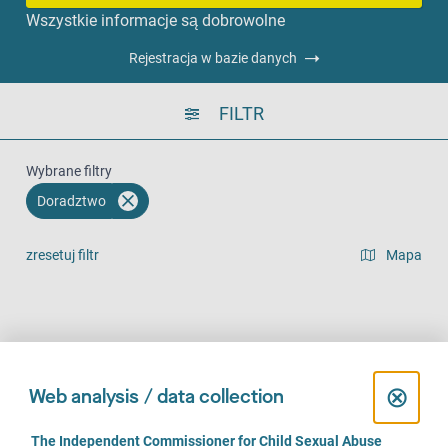
Wszystkie informacje są dobrowolne
Rejestracja w bazie danych
FILTR
Wybrane filtry
Doradztwo
zresetuj filtr
Mapa
widok listy
Na miejscu (1139)
Telefonicznie (1095)
Online (786)
C
⊗
Web analysis / data collection
l
C
The Independent Commissioner for Child Sexual Abuse