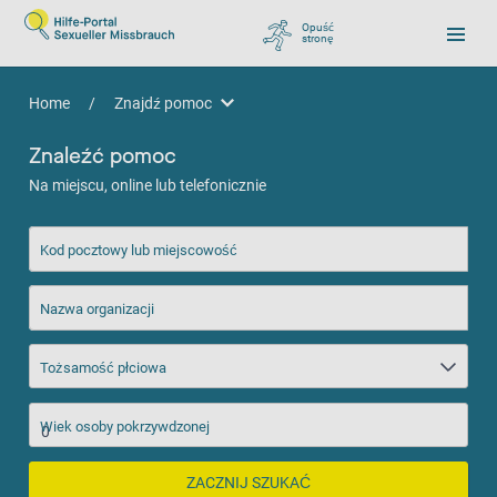
Opuść
stronę
, zu Google wechseln
Home
/
Znajdź pomoc
Znajdź pomoc
Znaleźć pomoc
Na miejscu, online lub telefonicznie
Kod pocztowy lub miejscowość
Nazwa organizacji
Tożsamość płciowa
Wiek osoby pokrzywdzonej