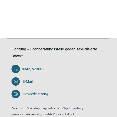
Doradztwo
Poradnie z wyspecjalizowaną ofertą
Anonimowo
Bezpłatnie
Lichtung – Fachberatungsstelle gegen sexualisierte
Gewalt
0345/5230028
E-Mail
Odwiedź stronę
Doradztwo
Specjalistyczne poradnie dla osób pokrzywdzonych
przemocą na tle seksualnym w dzieciństwie i młodości