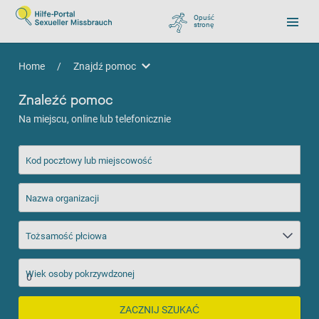
Opuść
stronę
, zu Google wechseln
Home
/
Znajdź pomoc
Znajdź pomoc
Znaleźć pomoc
Na miejscu, online lub telefonicznie
Kod pocztowy lub miejscowość
Nazwa organizacji
Tożsamość płciowa
Wiek osoby pokrzywdzonej