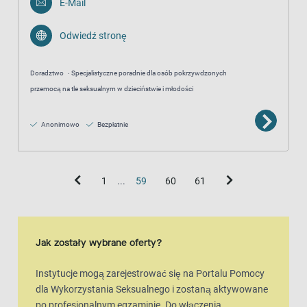
E-Mail
Odwiedź stronę
Doradztwo
Specjalistyczne poradnie dla osób pokrzywdzonych
przemocą na tle seksualnym w dzieciństwie i młodości
Anonimowo
Bezpłatnie
1
...
59
60
61
widok mapy
Mapa to dodatkowa wizualna reprezentacja widoku listy
Jak zostały wybrane oferty?
Instytucje mogą zarejestrować się na Portalu Pomocy
dla Wykorzystania Seksualnego i zostaną aktywowane
po profesjonalnym egzaminie. Do włączenia