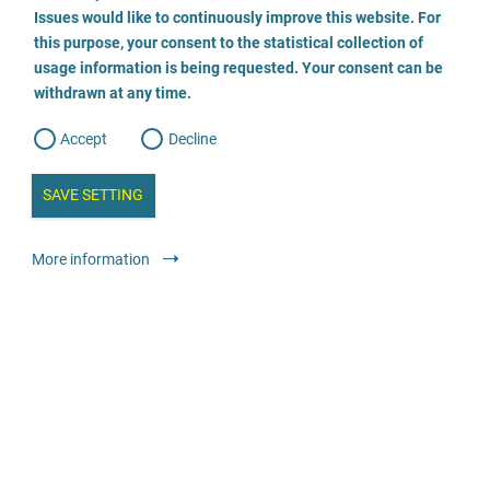
o
o
Issues would like to continuously improve this website. For
n
s
Praxis für Kinder- und Jugendlichenpsychotherapie
this purpose, your consent to the statistical collection of
e
s
n
usage information is being requested. Your consent can be
t
0931.29691224
withdrawn at any time.
e
t
o
w
d
Accept
Decline
e
E-Mail
b
a
i
n
SAVE SETTING
a
Oferty medyczne i terapeutyczne
Lekarze i psychoterapeuci z praktyką:
a
l
Wszyscy pacjenci
y
s
l
More information
i
s
o
g
Praxis Traudel Hild
0151 5633 8794
E-Mail