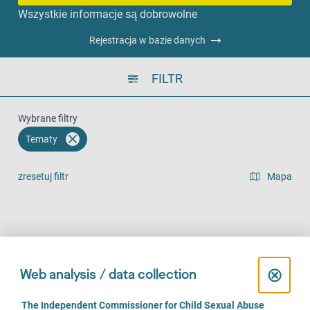
Wszystkie informacje są dobrowolne
Rejestracja w bazie danych
FILTR
Wybrane filtry
Tematy
zresetuj filtr
Mapa
widok listy
Na miejscu (610)
Telefonicznie (478)
Online (366)
C
⊗
Web analysis / data collection
l
C
The Independent Commissioner for Child Sexual Abuse