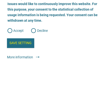
o
o
Issues would like to continuously improve this website. For
n
s
Opferberatung und Traumaambulanz der Opferhilfe Land
this purpose, your consent to the statistical collection of
e
s
n
Brandenburg e.V.
usage information is being requested. Your consent can be
t
withdrawn at any time.
e
t
o
0331-2802725
w
d
Accept
Decline
e
b
a
E-Mail
i
n
SAVE SETTING
a
a
l
Odwiedź stronę
y
s
l
More information
i
s
Oferty medyczne i terapeutyczne
Przychodnie leczenia pourazowego
o
g
Bezpłatnie
Traumaambulanz am Zentrum für Psychotherapie
Bodelschwingh (ZPB)