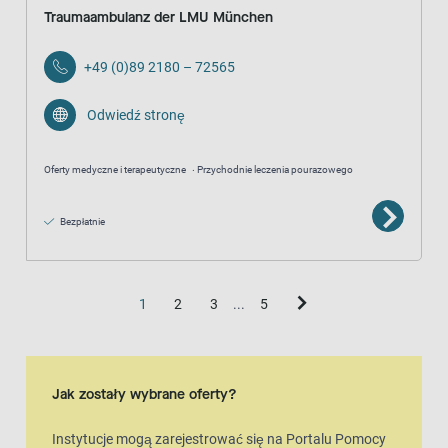
Traumaambulanz der LMU München
+49 (0)89 2180 – 72565
Odwiedź stronę
Oferty medyczne i terapeutyczne
Przychodnie leczenia pourazowego
Bezpłatnie
1
2
3
...
5
widok mapy
Mapa to dodatkowa wizualna reprezentacja widoku listy
Jak zostały wybrane oferty?
Instytucje mogą zarejestrować się na Portalu Pomocy