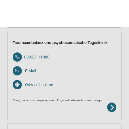
Oferty medyczne i terapeutyczne
Przychodnie leczenia pourazowego
Anonimowo
Bezpłatnie
Traumaambulanz und psychosomatische Tagesklinik
03023111880
E-Mail
Odwiedź stronę
Oferty medyczne i terapeutyczne
Przychodnie leczenia pourazowego