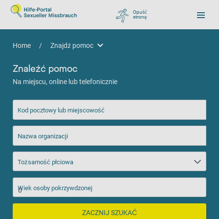
Opuść
stronę
, zu Google wechseln
Home
/
Znajdź pomoc
Znajdź pomoc
Znaleźć pomoc
Na miejscu, online lub telefonicznie
Kod pocztowy lub miejscowość
Nazwa organizacji
Tożsamość płciowa
Wiek osoby pokrzywdzonej