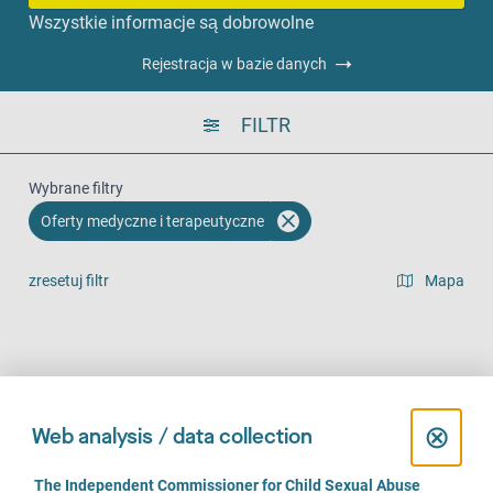
Wszystkie informacje są dobrowolne
Rejestracja w bazie danych
FILTR
Wybrane filtry
Oferty medyczne i terapeutyczne
zresetuj filtr
Mapa
widok listy
Na miejscu (48)
Telefonicznie (11)
Online (9)
C
⊗
Web analysis / data collection
l
C
The Independent Commissioner for Child Sexual Abuse