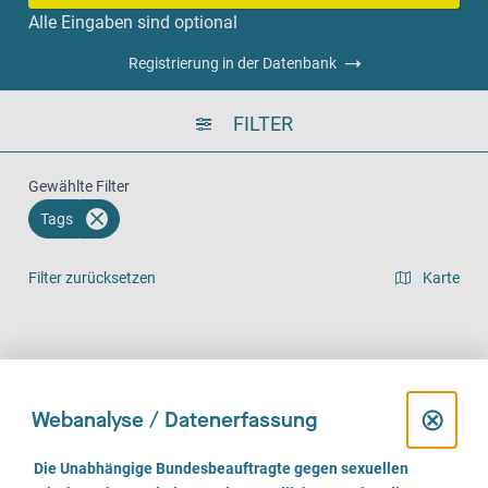
Alle Eingaben sind optional
Registrierung in der Datenbank
FILTER
Gewählte Filter
Tags
Filter zurücksetzen
Karte
Listenansicht
Vor Ort (1229)
Telefonisch (1014)
Online (765)
D
⊗
Webanalyse / Datenerfassung
i
E
Die Unabhängige Bundesbeauftragte gegen sexuellen
i