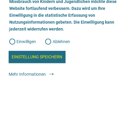
a
Missbrauch von Kindern und Jugendlichen möchte diese
n
w
Website fortlaufend verbessern. Dazu wird um Ihre
Beratungsstelle für Eltern, Kinder und Jugendliche
i
l
l
Einwilligung in die statistische Erfassung von
l
Nutzungsinformationen gebeten. Die Einwilligung kann
o
i
069 7892019
g
jederzeit widerrufen werden.
u
g
n
g
Webseite besuchen
Einwilligen
Ablehnen
W
s
e
b
c
a
Beratung
Allgemeine Beratungsstelle
anonym
kostenfrei
EINSTELLUNG SPEICHERN
n
a
h
l
y
Mehr Informationen
s
l
e
Haus der Diakonie
i
06381 422900
e
ß
E-Mail senden
e
Webseite besuchen