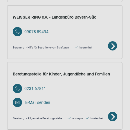
WEISSER RING e.V. - Landesbüro Bayern-Süd
09078 89494
Beratung
Hilfe für Betroffene von Straftaten
kostenfrei
Beratungsstelle für Kinder, Jugendliche und Familien
0231 67811
E-Mail senden
Beratung
Allgemeine Beratungsstelle
anonym
kostenfrei