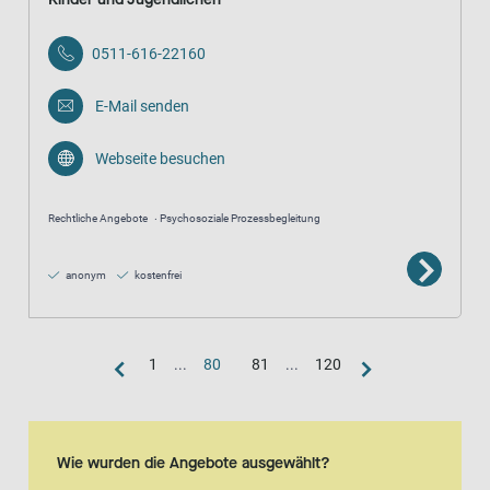
0511-616-22160
E-Mail senden
Webseite besuchen
Rechtliche Angebote
Psychosoziale Prozessbegleitung
anonym
kostenfrei
1
...
80
81
...
120
Kartenansicht
Karte ist eine zusätzlich visuelle Darstellung der Listenansicht
Wie wurden die Angebote ausgewählt?