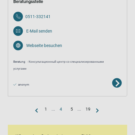
Beratungsstelle
0511-332141
E-Mail senden
Webseite besuchen
Beratung
Консультационный центр со специализированными
услугами
anonym
1
...
4
5
...
19
Kartenansicht
Karte ist eine zusätzlich visuelle Darstellung der Listenansicht