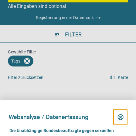
Alle Eingaben sind optional
Registrierung in der Datenbank
FILTER
Gewählte Filter
Tags
Filter zurücksetzen
Karte
Listenansicht
Vor Ort (182)
Telefonisch (148)
Online (112)
D
⊗
Webanalyse / Datenerfassung
i
E
Die Unabhängige Bundesbeauftragte gegen sexuellen
i