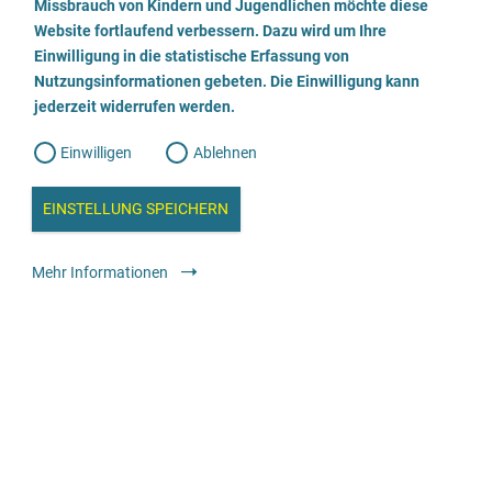
a
Missbrauch von Kindern und Jugendlichen möchte diese
n
w
Website fortlaufend verbessern. Dazu wird um Ihre
Erziehungs- und Familienberatungstelle
i
l
l
Einwilligung in die statistische Erfassung von
l
Nutzungsinformationen gebeten. Die Einwilligung kann
o
i
0671-842510
g
jederzeit widerrufen werden.
u
g
n
g
E-Mail senden
Einwilligen
Ablehnen
W
s
e
b
Webseite besuchen
c
a
EINSTELLUNG SPEICHERN
n
a
h
l
Beratung
Allgemeine Beratungsstelle
anonym
kostenfrei
y
Mehr Informationen
s
l
e
i
pro familia
e
ß
05551 9082190
e
Webseite besuchen