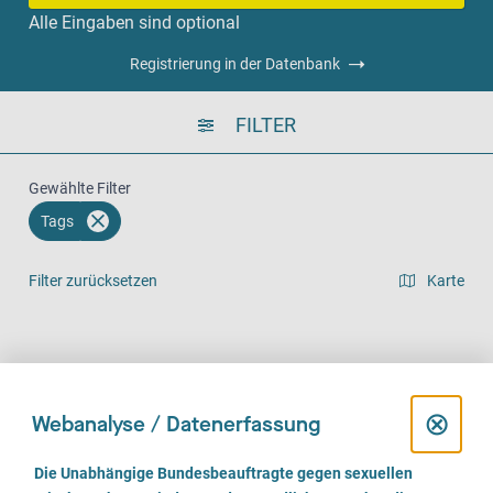
Alle Eingaben sind optional
Registrierung in der Datenbank
FILTER
Gewählte Filter
Tags
Filter zurücksetzen
Karte
Listenansicht
Vor Ort (916)
Telefonisch (774)
Online (592)
D
⊗
Webanalyse / Datenerfassung
i
E
Die Unabhängige Bundesbeauftragte gegen sexuellen
i