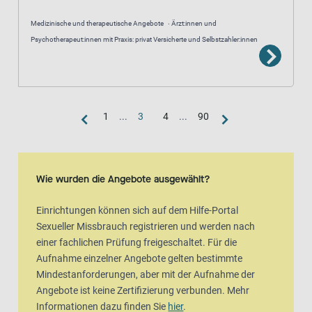
Medizinische und therapeutische Angebote
Ärzt:innen und
Psychotherapeut:innen mit Praxis: privat Versicherte und Selbstzahler:innen
1
...
3
4
...
90
Kartenansicht
Karte ist eine zusätzlich visuelle Darstellung der Listenansicht
Wie wurden die Angebote ausgewählt?
Einrichtungen können sich auf dem Hilfe-Portal
Sexueller Missbrauch registrieren und werden nach
einer fachlichen Prüfung freigeschaltet. Für die
Aufnahme einzelner Angebote gelten bestimmte
Mindestanforderungen, aber mit der Aufnahme der
Angebote ist keine Zertifizierung verbunden. Mehr
Informationen dazu finden Sie
hier
.