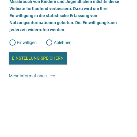
a
Missbrauch von Kindern und Jugendlichen möchte diese
n
w
Website fortlaufend verbessern. Dazu wird um Ihre
Beratungsstelle für Eltern, Kinder und Jugendliche
i
l
l
Einwilligung in die statistische Erfassung von
l
Nutzungsinformationen gebeten. Die Einwilligung kann
o
i
0291 9021 131
g
jederzeit widerrufen werden.
u
g
n
g
E-Mail senden
Einwilligen
Ablehnen
W
s
e
b
Webseite besuchen
c
a
EINSTELLUNG SPEICHERN
n
a
h
l
Beratung
Allgemeine Beratungsstelle
anonym
kostenfrei
y
Mehr Informationen
s
l
e
i
Beratungsstelle für Eltern, Kinder und Jugendliche
e
ß
05251 889 1020
e
E-Mail senden