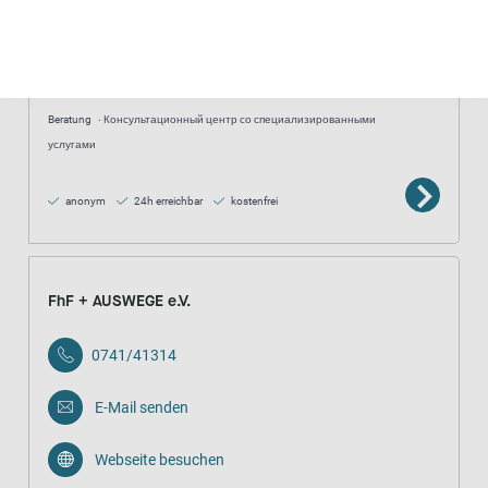
E-Mail senden
Webseite besuchen
Beratung
Консультационный центр со специализированными
услугами
anonym
24h erreichbar
kostenfrei
FhF + AUSWEGE e.V.
0741/41314
E-Mail senden
Webseite besuchen