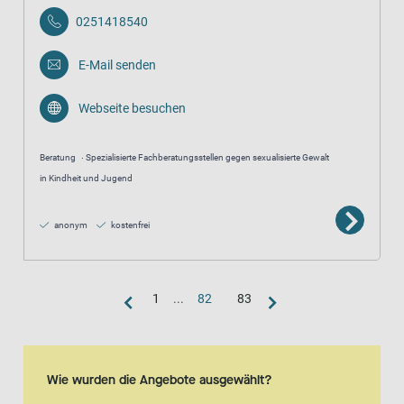
0251418540
E-Mail senden
Webseite besuchen
Beratung
Spezialisierte Fachberatungsstellen gegen sexualisierte Gewalt
in Kindheit und Jugend
anonym
kostenfrei
1
...
82
83
Kartenansicht
Karte ist eine zusätzlich visuelle Darstellung der Listenansicht
Wie wurden die Angebote ausgewählt?