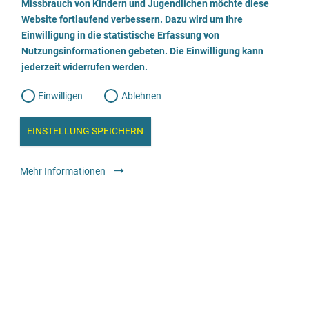
a
Missbrauch von Kindern und Jugendlichen möchte diese
n
w
Website fortlaufend verbessern. Dazu wird um Ihre
Kinder- und Jugendschutzdienst laut:stark
i
l
l
Einwilligung in die statistische Erfassung von
l
Nutzungsinformationen gebeten. Die Einwilligung kann
o
i
03693/8827618
g
jederzeit widerrufen werden.
u
g
n
g
E-Mail senden
Einwilligen
Ablehnen
W
s
e
b
Webseite besuchen
c
a
EINSTELLUNG SPEICHERN
n
a
h
l
Beratung
Spezialisierte Fachberatungsstellen gegen sexualisierte Gewalt
y
Mehr Informationen
s
in Kindheit und Jugend
l
e
i
anonym
kostenfrei
e
ß
Rechtsanwältin Katharina Lüth
e