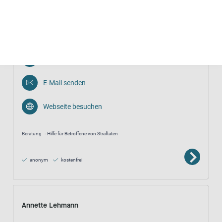
Opfer- und Traumaambulanz Karlsruhe/ Baden (OTA)
0721 669 82 089
E-Mail senden
Webseite besuchen
Beratung
Hilfe für Betroffene von Straftaten
anonym
kostenfrei
Annette Lehmann