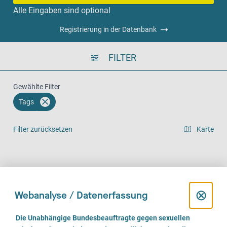
Alle Eingaben sind optional
Registrierung in der Datenbank
FILTER
Gewählte Filter
Tags
Filter zurücksetzen
Karte
Listenansicht
Vor Ort (832)
Telefonisch (664)
Online (514)
D
⊗
Webanalyse / Datenerfassung
i
E
Die Unabhängige Bundesbeauftragte gegen sexuellen
i