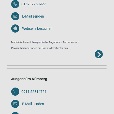
015232758927
E-Mail senden
Webseite besuchen
Medizinische und therapeutische Angebote
Ärzt:innen und
Psychotherapeut:innen mit Praxis: alle Patient:innen
Jungenbüro Nürnberg
0911 52814751
E-Mail senden