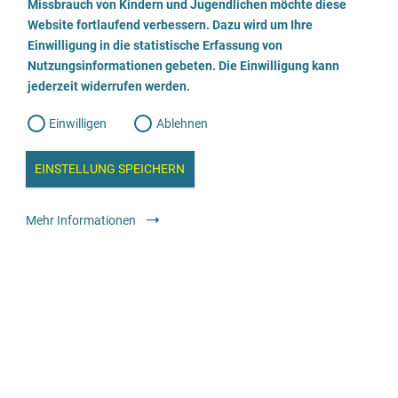
a
Missbrauch von Kindern und Jugendlichen möchte diese
n
w
Website fortlaufend verbessern. Dazu wird um Ihre
Rechtsanwältin Kim Katharina Ehring
i
l
l
Einwilligung in die statistische Erfassung von
l
Nutzungsinformationen gebeten. Die Einwilligung kann
o
i
0152 514 59 154
g
jederzeit widerrufen werden.
u
g
n
g
E-Mail senden
Einwilligen
Ablehnen
W
s
e
b
c
a
Rechtliche Angebote
Anwält:in oder Kanzlei
EINSTELLUNG SPEICHERN
n
a
h
l
y
Mehr Informationen
s
l
e
Spezialisierte Beratung bei sexualisierter Gewalt gegen
i
Kinder und Jugendliche
e
0281-156212
ß
Webseite besuchen
e