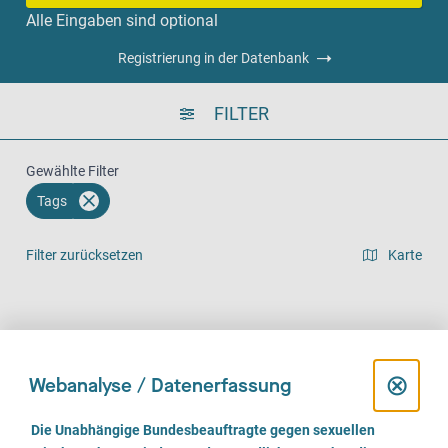
Alle Eingaben sind optional
Registrierung in der Datenbank
FILTER
Gewählte Filter
Tags
Filter zurücksetzen
Karte
Listenansicht
Vor Ort (817)
Telefonisch (711)
Online (538)
D
⊗
Webanalyse / Datenerfassung
i
E
Die Unabhängige Bundesbeauftragte gegen sexuellen
i