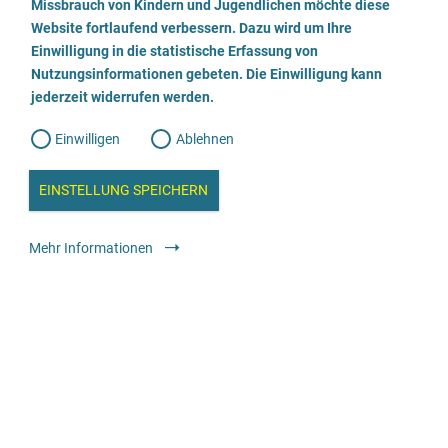
a
Missbrauch von Kindern und Jugendlichen möchte diese
n
w
Website fortlaufend verbessern. Dazu wird um Ihre
Beratungsstelle für Eltern, Kinder und Jugendliche
i
l
l
Einwilligung in die statistische Erfassung von
l
Nutzungsinformationen gebeten. Die Einwilligung kann
o
i
02961/ 2489
g
jederzeit widerrufen werden.
u
g
n
g
E-Mail senden
Einwilligen
Ablehnen
W
s
e
b
Webseite besuchen
c
a
EINSTELLUNG SPEICHERN
n
a
h
l
Beratung
Allgemeine Beratungsstelle
anonym
kostenfrei
y
Mehr Informationen
s
l
e
i
Beratungsstelle für Eltern, Kinder und Jugendliche
e
ß
069 - 7892019
e
E-Mail senden