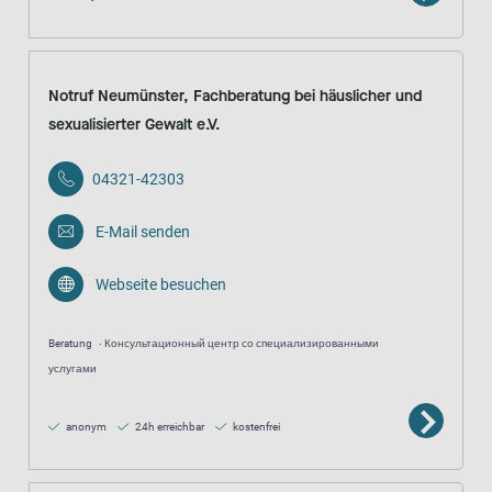
Notruf Neumünster, Fachberatung bei häuslicher und
sexualisierter Gewalt e.V.
04321-42303
E-Mail senden
Webseite besuchen
Beratung
Консультационный центр со специализированными
услугами
anonym
24h erreichbar
kostenfrei