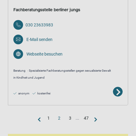
Fachberatungsstelle berliner jungs
030 23633983
E-Mail senden
Webseite besuchen
Beratung
Spezialisierte Fachberatungsstellen gegen sexualisierte Gewalt
in Kindheit und Jugend
anonym
kostenfrei
1
2
3
...
47
Kartenansicht