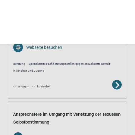
Wildwasser Beratungsstelle gegen sexualisierte Gewalt
04261 2525
E-Mail senden
Webseite besuchen
Beratung
Spezialisierte Fachberatungsstellen gegen sexualisierte Gewalt
in Kindheit und Jugend
anonym
kostenfrei
Ansprechstelle im Umgang mit Verletzung der sexuellen
Selbstbestimmung