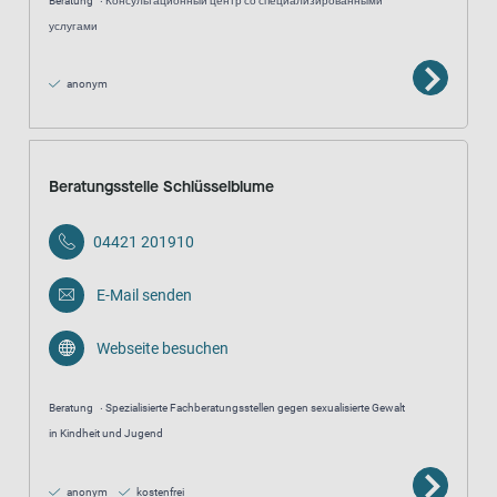
Beratung
Консультационный центр со специализированными
услугами
anonym
Beratungsstelle Schlüsselblume
04421 201910
E-Mail senden
Webseite besuchen
Beratung
Spezialisierte Fachberatungsstellen gegen sexualisierte Gewalt
in Kindheit und Jugend
anonym
kostenfrei