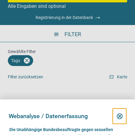
Alle Eingaben sind optional
Registrierung in der Datenbank
FILTER
Gewählte Filter
Tags
Filter zurücksetzen
Karte
Listenansicht
Vor Ort (467)
Telefonisch (462)
Online (344)
D
⊗
Webanalyse / Datenerfassung
i
E
Die Unabhängige Bundesbeauftragte gegen sexuellen
i