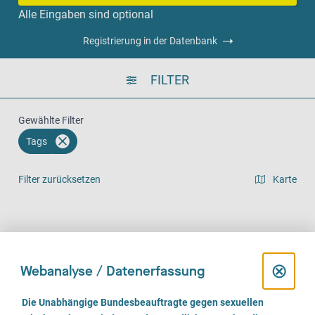
Alle Eingaben sind optional
Registrierung in der Datenbank
FILTER
Gewählte Filter
Tags
Filter zurücksetzen
Karte
Listenansicht
Vor Ort (179)
Telefonisch (147)
Online (97)
D
⊗
Webanalyse / Datenerfassung
i
E
Die Unabhängige Bundesbeauftragte gegen sexuellen
i