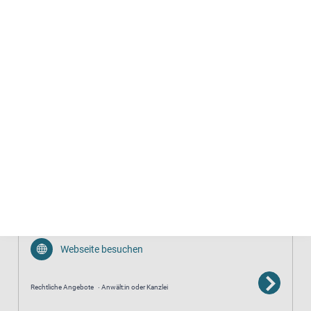
0461 43 03 658
Rechtliche Angebote
Anwält:in oder Kanzlei
Opferanwältin Rosetta Puma, Rechtsanwältin für
Strafrecht
0681 / 910 360
E-Mail senden
Webseite besuchen
Rechtliche Angebote
Anwält:in oder Kanzlei