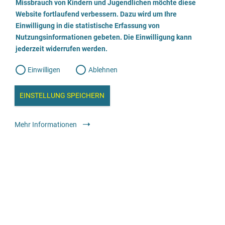
a
Missbrauch von Kindern und Jugendlichen möchte diese
n
w
Website fortlaufend verbessern. Dazu wird um Ihre
Anwaltskanzlei Schäfer (FACHANWÄLTE FÜR
i
l
l
Einwilligung in die statistische Erfassung von
STRAFRECHT) - bundesweit tätig -
l
Nutzungsinformationen gebeten. Die Einwilligung kann
o
i
g
jederzeit widerrufen werden.
u
030 217 55 22 - 0
g
n
g
Einwilligen
Ablehnen
W
s
Webseite besuchen
e
b
c
a
EINSTELLUNG SPEICHERN
n
Rechtliche Angebote
Anwält:in oder Kanzlei
a
h
l
y
Mehr Informationen
s
l
e
i
Rechtsanwalt Volker Heinsen
e
040 721 10 51
ß
E-Mail senden
e