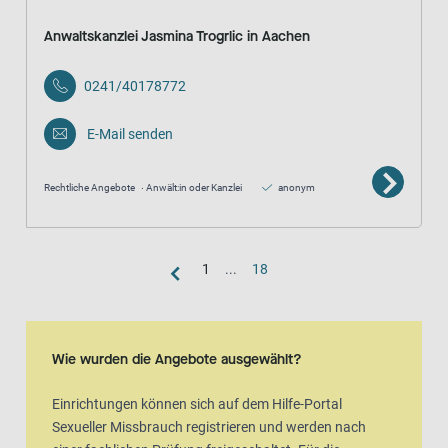
Anwaltskanzlei Jasmina Trogrlic in Aachen
0241/40178772
E-Mail senden
Rechtliche Angebote
Anwält:in oder Kanzlei
anonym
1
...
18
Kartenansicht
Karte ist eine zusätzlich visuelle Darstellung der Listenansicht
Wie wurden die Angebote ausgewählt?
Einrichtungen können sich auf dem Hilfe-Portal
Sexueller Missbrauch registrieren und werden nach