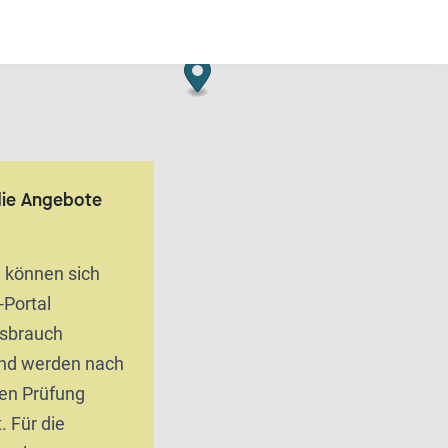
die Angebote
n können sich
-Portal
ssbrauch
und werden nach
hen Prüfung
. Für die