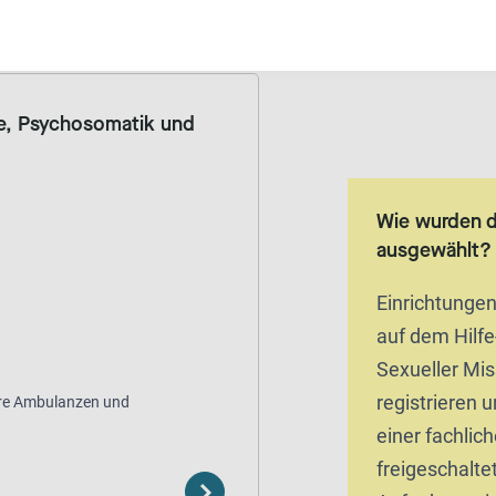
ym
kostenfrei
rie, Psychosomatik und
Wie wurden 
ausgewählt?
Einrichtunge
auf dem Hilfe
Sexueller Mi
registrieren 
re Ambulanzen und
einer fachlic
freigeschaltet