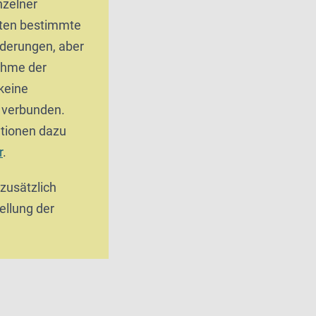
zelner
ten bestimmte
derungen, aber
ahme der
keine
g verbunden.
tionen dazu
r
.
 zusätzlich
ellung der