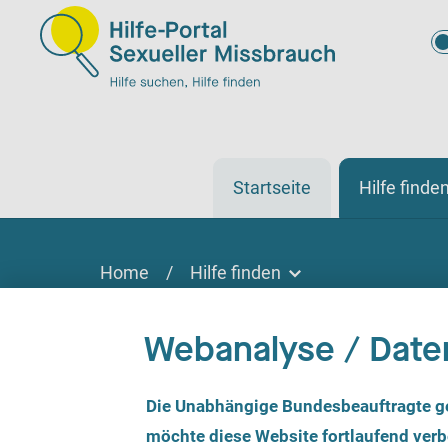
Startseite
Hilfe finde
Home
/
Hilfe finden
Hilfe finden
Webanalyse / Date
Hilfe finden
Vor Ort, online oder telefonisch
E
Die Unabhängige Bundesbeauftragte g
i
n
möchte diese Website fortlaufend verbe