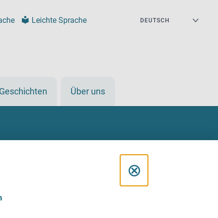
ache
Leichte Sprache
Geschichten
Über uns
D
⊗
i
n
a