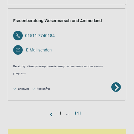
Frauenberatung Wesermarsch und Ammerland
01511 7740184
E-Mail senden
Beratung
Консультационный центр со специализированными
услугами
anonym
kostenfrei
1
...
141
Kartenansicht
Karte ist eine zusätzlich visuelle Darstellung der Listenansicht