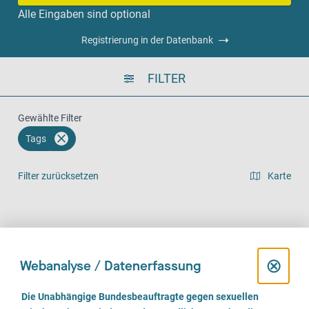
Alle Eingaben sind optional
Registrierung in der Datenbank
FILTER
Gewählte Filter
Tags
Filter zurücksetzen
Karte
Listenansicht
Vor Ort (1440)
Telefonisch (1191)
Online (882)
D
⊗
Webanalyse / Datenerfassung
i
E
Die Unabhängige Bundesbeauftragte gegen sexuellen
i