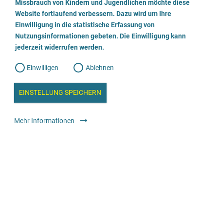
a
Missbrauch von Kindern und Jugendlichen möchte diese
n
w
Website fortlaufend verbessern. Dazu wird um Ihre
Spezialisierte Beratung bei sexualisierter Gewalt gegen
i
l
l
Einwilligung in die statistische Erfassung von
Kinder, Jugendliche und junge Volljährige
l
Nutzungsinformationen gebeten. Die Einwilligung kann
o
i
g
jederzeit widerrufen werden.
u
02551/8637-0
g
n
g
Einwilligen
Ablehnen
W
s
e
Beratung
Spezialisierte Fachberatungsstellen gegen sexualisierte Gewalt
b
c
a
in Kindheit und Jugend
EINSTELLUNG SPEICHERN
n
a
h
l
anonym
kostenfrei
y
Mehr Informationen
s
l
e
i
Jungenbüro Nürnberg
e
ß
0911 52814751
e
E-Mail senden