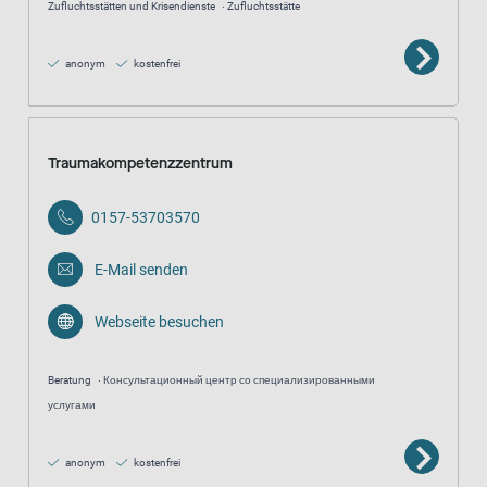
Zufluchtsstätten und Krisendienste
Zufluchtsstätte
anonym
kostenfrei
Traumakompetenzzentrum
0157-53703570
E-Mail senden
Webseite besuchen
Beratung
Консультационный центр со специализированными
услугами
anonym
kostenfrei