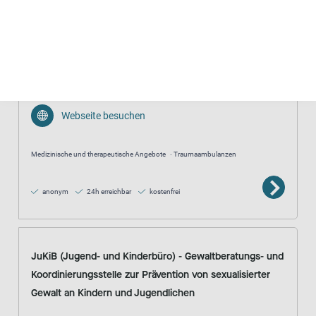
Bezirkskrankenhaus Lohr
09352 0
E-Mail senden
Webseite besuchen
Medizinische und therapeutische Angebote
Traumaambulanzen
anonym
24h erreichbar
kostenfrei
JuKiB (Jugend- und Kinderbüro) - Gewaltberatungs- und
Koordinierungsstelle zur Prävention von sexualisierter
Gewalt an Kindern und Jugendlichen