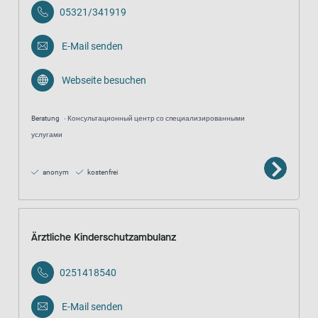
05321/341919
E-Mail senden
Webseite besuchen
Beratung
Консультационный центр со специализированными
услугами
anonym
kostenfrei
Ärztliche Kinderschutzambulanz
0251418540
E-Mail senden