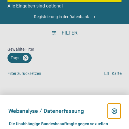
Alle Eingaben sind optional
Registrierung in der Datenbank
FILTER
Gewählte Filter
Tags
Filter zurücksetzen
Karte
Listenansicht
Vor Ort (1440)
Telefonisch (1191)
Online (882)
D
⊗
Webanalyse / Datenerfassung
i
E
Die Unabhängige Bundesbeauftragte gegen sexuellen
i