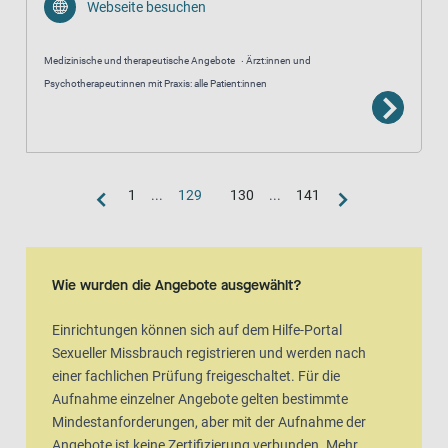
Webseite besuchen
Medizinische und therapeutische Angebote
Ärzt:innen und
Psychotherapeut:innen mit Praxis: alle Patient:innen
1
...
129
130
...
141
Kartenansicht
Karte ist eine zusätzlich visuelle Darstellung der Listenansicht
Wie wurden die Angebote ausgewählt?
Einrichtungen können sich auf dem Hilfe-Portal
Sexueller Missbrauch registrieren und werden nach
einer fachlichen Prüfung freigeschaltet. Für die
Aufnahme einzelner Angebote gelten bestimmte
Mindestanforderungen, aber mit der Aufnahme der
Angebote ist keine Zertifizierung verbunden. Mehr