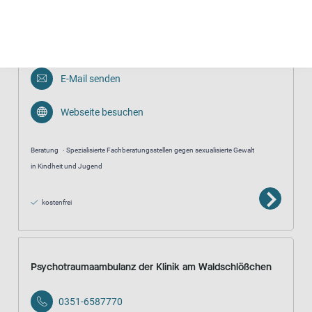
Mädchen und Jungen im Rhein-Erft-Kreis
02271/838398
E-Mail senden
Webseite besuchen
Beratung
Spezialisierte Fachberatungsstellen gegen sexualisierte Gewalt
in Kindheit und Jugend
kostenfrei
Psychotraumaambulanz der Klinik am Waldschlößchen
0351-6587770