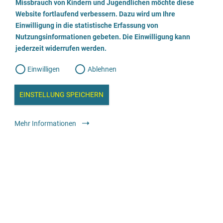
a
Missbrauch von Kindern und Jugendlichen möchte diese
n
w
Website fortlaufend verbessern. Dazu wird um Ihre
Praxis Traudel Hild
i
l
l
Einwilligung in die statistische Erfassung von
l
Nutzungsinformationen gebeten. Die Einwilligung kann
o
i
0151 5633 8794
g
jederzeit widerrufen werden.
u
g
n
g
E-Mail senden
Einwilligen
Ablehnen
W
s
e
b
c
a
Medizinische und therapeutische Angebote
Ärzt:innen und
EINSTELLUNG SPEICHERN
n
Psychotherapeut:innen mit Praxis: gesetzlich Versicherte
a
h
l
y
Mehr Informationen
s
l
e
i
Anwaltskanzlei Gencay
e
ß
0511 / 123 570-20
e
E-Mail senden