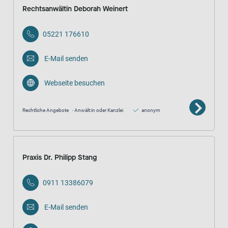
Rechtsanwältin Deborah Weinert
05221 176610
E-Mail senden
Webseite besuchen
Rechtliche Angebote
Anwält:in oder Kanzlei
anonym
Praxis Dr. Philipp Stang
0911 13386079
E-Mail senden