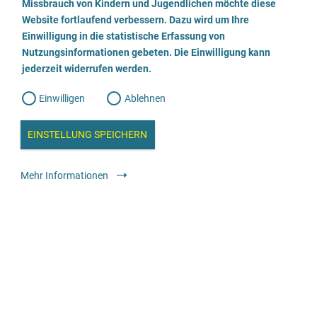
a
Missbrauch von Kindern und Jugendlichen möchte diese
n
w
Website fortlaufend verbessern. Dazu wird um Ihre
Fachberatungsstelle gegen sexualisierte Gewalt
i
l
l
Einwilligung in die statistische Erfassung von
l
Nutzungsinformationen gebeten. Die Einwilligung kann
o
i
03834 7983199
g
jederzeit widerrufen werden.
u
g
n
g
E-Mail senden
Einwilligen
Ablehnen
W
s
e
b
Webseite besuchen
c
a
EINSTELLUNG SPEICHERN
n
a
h
l
Beratung
Spezialisierte Fachberatungsstellen gegen sexualisierte Gewalt
y
Mehr Informationen
s
in Kindheit und Jugend
l
e
i
anonym
kostenfrei
e
ß
Wendepunkt e.V. - Fachstelle gegen sexuellen
e
Missbrauch an Mädchen und Jungen