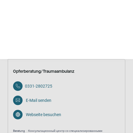
Webseite besuchen
Rechtliche Angebote
Psychosoziale Prozessbegleitung
anonym
kostenfrei
Opferberatung/Traumaambulanz
0331-2802725
E-Mail senden
Webseite besuchen
Beratung
Консультационный центр со специализированными