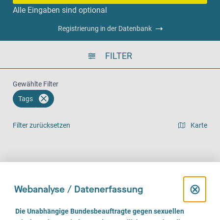
Alle Eingaben sind optional
Registrierung in der Datenbank
FILTER
Gewählte Filter
Tags
Filter zurücksetzen
Karte
Listenansicht
Vor Ort (1154)
Telefonisch (982)
Online (738)
D
⊗
Webanalyse / Datenerfassung
i
E
Die Unabhängige Bundesbeauftragte gegen sexuellen
i