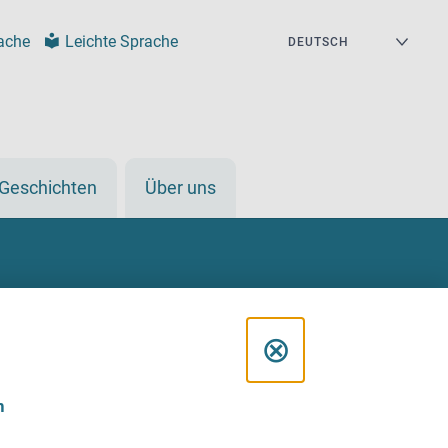
ache
Leichte Sprache
Geschichten
Über uns
D
⊗
i
n
a