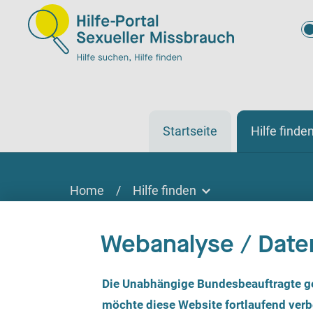
Startseite
Hilfe finde
Home
/
Hilfe finden
Hilfe finden
Webanalyse / Date
Hilfe finden
Vor Ort, online oder telefonisch
E
Die Unabhängige Bundesbeauftragte g
i
n
möchte diese Website fortlaufend verbe