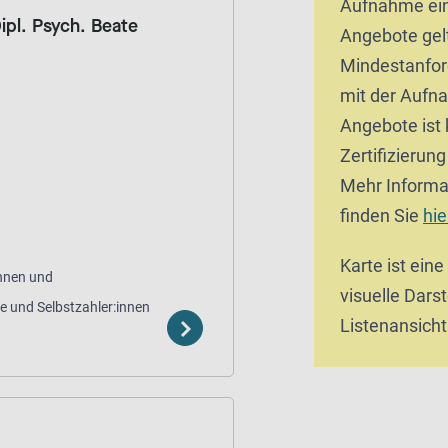
Aufnahme ein
ipl. Psych. Beate
Angebote gel
Mindestanfor
mit der Aufn
Angebote ist 
Zertifizierun
Mehr Informa
finden Sie
hie
Karte ist eine
innen und
visuelle Darst
te und Selbstzahler:innen
Listenansicht