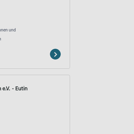
innen und
n
e.V. - Eutin