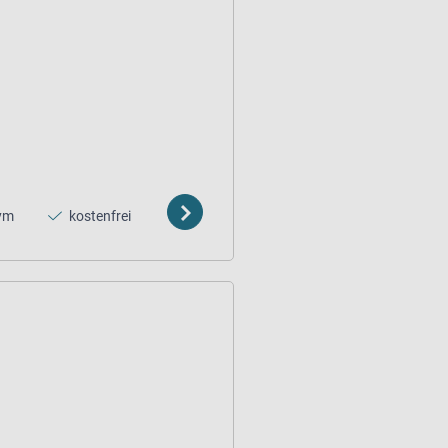
ym
kostenfrei