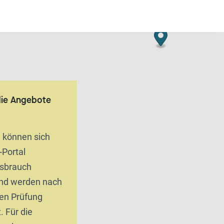
die Angebote
n können sich
-Portal
ssbrauch
und werden nach
hen Prüfung
. Für die