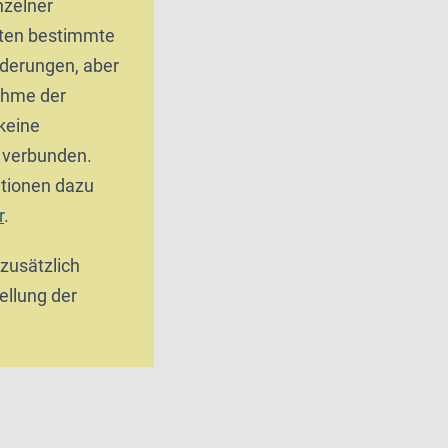
zelner
ten bestimmte
derungen, aber
ahme der
keine
g verbunden.
tionen dazu
r
.
 zusätzlich
ellung der