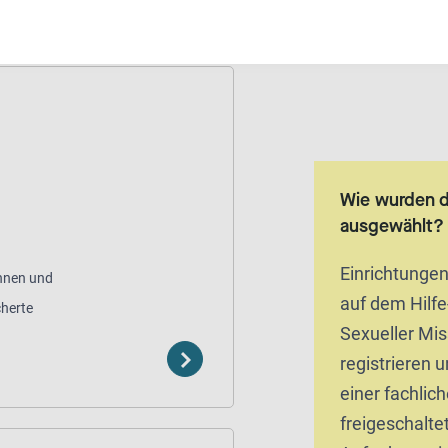
ym
kostenfrei
Wie wurden 
ausgewählt?
Einrichtunge
innen und
auf dem Hilfe
cherte
Sexueller Mi
registrieren 
einer fachlic
freigeschaltet