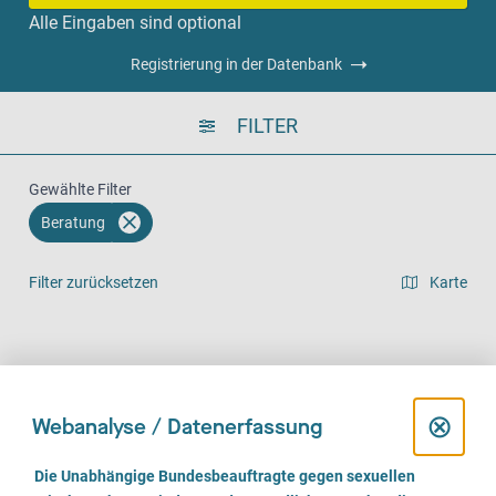
Alle Eingaben sind optional
Registrierung in der Datenbank
FILTER
Gewählte Filter
Beratung
Filter zurücksetzen
Karte
Listenansicht
Vor Ort (293)
Telefonisch (288)
Online (203)
D
⊗
Webanalyse / Datenerfassung
i
E
Die Unabhängige Bundesbeauftragte gegen sexuellen
i