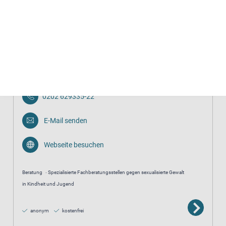
anonym
kostenfrei
Fachstelle gegen sexualisierte Gewalt an Kindern &
Jugendlichen
0202 629335-22
E-Mail senden
Webseite besuchen
Beratung
Spezialisierte Fachberatungsstellen gegen sexualisierte Gewalt
in Kindheit und Jugend
anonym
kostenfrei