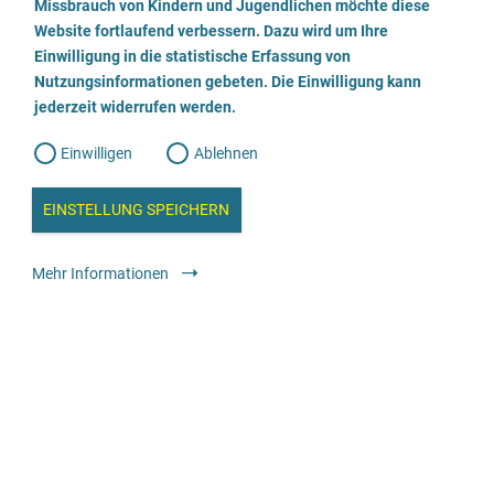
a
Missbrauch von Kindern und Jugendlichen möchte diese
n
w
Website fortlaufend verbessern. Dazu wird um Ihre
Fachstelle Sexualisierte Gewalt
i
l
l
Einwilligung in die statistische Erfassung von
l
Nutzungsinformationen gebeten. Die Einwilligung kann
o
i
0202 5636644
g
jederzeit widerrufen werden.
u
g
n
g
E-Mail senden
Einwilligen
Ablehnen
W
s
e
b
Webseite besuchen
c
a
EINSTELLUNG SPEICHERN
n
a
h
l
Beratung
Spezialisierte Fachberatungsstellen gegen sexualisierte Gewalt
y
Mehr Informationen
s
in Kindheit und Jugend
l
e
i
anonym
kostenfrei
e
ß
Anlaufstelle gegen sexualisierte Gewalt an Kindern und
e
Jugendlichen