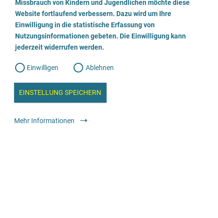
a
Missbrauch von Kindern und Jugendlichen möchte diese
n
w
Website fortlaufend verbessern. Dazu wird um Ihre
03601803237
i
l
l
Einwilligung in die statistische Erfassung von
l
Nutzungsinformationen gebeten. Die Einwilligung kann
o
i
Medizinische und therapeutische Angebote
Weitere Ambulanzen und
g
jederzeit widerrufen werden.
u
Kliniken: alle Patient:innen
g
n
g
Einwilligen
Ablehnen
W
s
e
b
c
a
EINSTELLUNG SPEICHERN
n
a
h
Praxis Sandermann
l
y
Mehr Informationen
s
l
e
030-56 29 75 04
i
e
Medizinische und therapeutische Angebote
Ärzt:innen und
Psychotherapeut:innen mit Praxis: gesetzlich Versicherte
ß
e
anonym