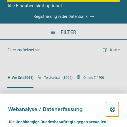
Alle Eingaben sind optional
Registrierung in der Datenbank
FILTER
Filter zurücksetzen
Karte
Listenansicht
Vor Ort (2061)
Telefonisch (1695)
Online (1190)
D
⊗
Webanalyse / Datenerfassung
Kinder- und Jugendpsychiatrie im Ökumenischen
i
E
Hainich Klinikum Mühlhausen
Die Unabhängige Bundesbeauftragte gegen sexuellen
i