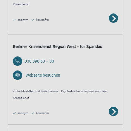
Krisendienst
anonym
kostenfrei
Berliner Krisendienst Region West - für Spandau
030 390 63 – 30
Webseite besuchen
Zufluchtsstätten und Krisendienste
Psychiatrischer oder psychosozialer
Krisendienst
anonym
kostenfrei