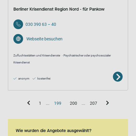
Berliner Krisendienst Region Nord - für Pankow
030 390 63 – 40
Webseite besuchen
Zufluchtsstätten und Krisendienste
Psychiatrischer oder psychosozialer
Krisendienst
anonym
kostenfrei
1
...
199
200
...
207
Kartenansicht
Karte ist eine zusätzlich visuelle Darstellung der Listenansicht
Wie wurden die Angebote ausgewählt?