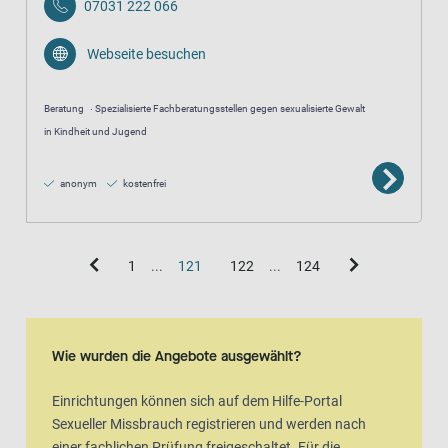
07031 222 066
Webseite besuchen
Beratung
Spezialisierte Fachberatungsstellen gegen sexualisierte Gewalt
in Kindheit und Jugend
anonym
kostenfrei
1
...
121
122
...
124
Kartenansicht
Karte ist eine zusätzlich visuelle Darstellung der Listenansicht
Wie wurden die Angebote ausgewählt?
Einrichtungen können sich auf dem Hilfe-Portal
Sexueller Missbrauch registrieren und werden nach
einer fachlichen Prüfung freigeschaltet. Für die