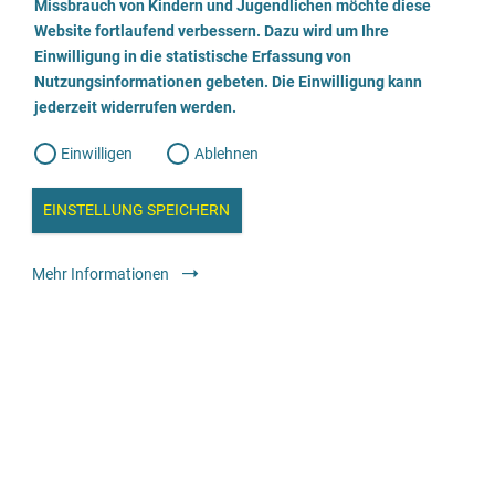
a
Missbrauch von Kindern und Jugendlichen möchte diese
n
w
Website fortlaufend verbessern. Dazu wird um Ihre
Löwenherz + Fachstelle Gewalt und Frauenberatung
i
l
l
Einwilligung in die statistische Erfassung von
l
Nutzungsinformationen gebeten. Die Einwilligung kann
o
i
04821 8899432
g
jederzeit widerrufen werden.
u
g
n
g
E-Mail senden
Einwilligen
Ablehnen
W
s
e
b
Webseite besuchen
c
a
EINSTELLUNG SPEICHERN
n
a
h
l
Beratung
Консультационный центр со специализированными
y
Mehr Informationen
s
услугами
l
e
i
anonym
kostenfrei
e
ß
SoliNet Beratungsstelle für Betroffene von Hass und
e
Gewalt im Netz in Rheinland-Pfalz