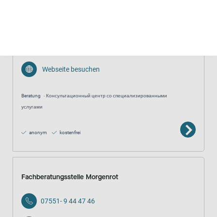
WiWa la Vida
0371 52 03 83 76
Webseite besuchen
Beratung
Консультационный центр со специализированными
услугами
anonym
kostenfrei
Fachberatungsstelle Morgenrot
07551- 9 44 47 46