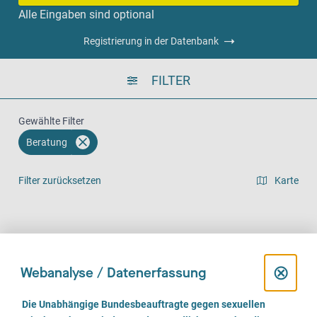
Alle Eingaben sind optional
Registrierung in der Datenbank
FILTER
Gewählte Filter
Beratung
Filter zurücksetzen
Karte
Listenansicht
Vor Ort (1239)
Telefonisch (1191)
Online (859)
D
⊗
Webanalyse / Datenerfassung
i
E
Die Unabhängige Bundesbeauftragte gegen sexuellen
i