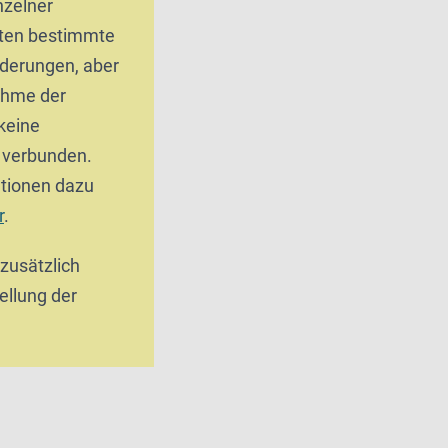
zelner
ten bestimmte
derungen, aber
ahme der
keine
g verbunden.
tionen dazu
r
.
 zusätzlich
ellung der