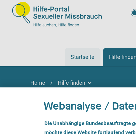
Startseite
Hilfe finde
Home
/
Hilfe finden
Hilfe finden
Webanalyse / Date
Hilfe finden
Vor Ort, online oder telefonisch
E
Die Unabhängige Bundesbeauftragte g
i
n
möchte diese Website fortlaufend verbe