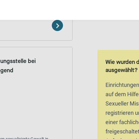
en sexualisierte Gewalt in
ungsstelle bei
Wie wurden 
ausgewählt?
Jugend
Einrichtunge
auf dem Hilfe
Sexueller Mi
registrieren 
einer fachlic
freigeschaltet