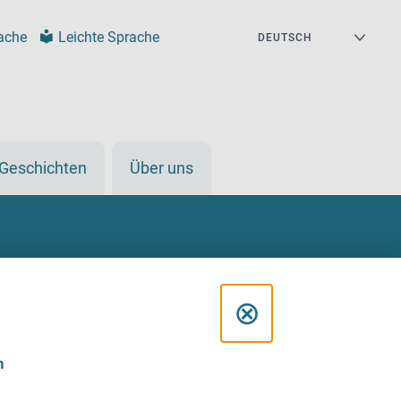
ache
Leichte Sprache
Geschichten
Über uns
D
⊗
i
n
a