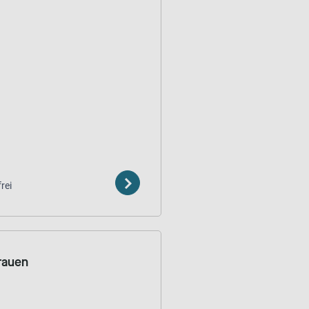
rei
rauen