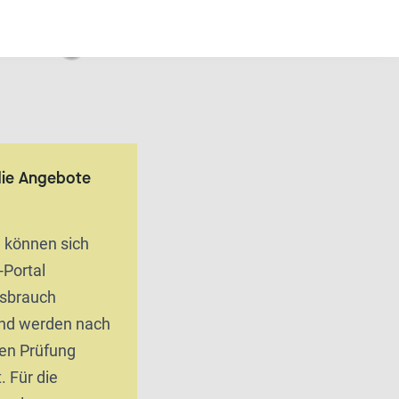
die Angebote
n können sich
-Portal
ssbrauch
und werden nach
hen Prüfung
. Für die