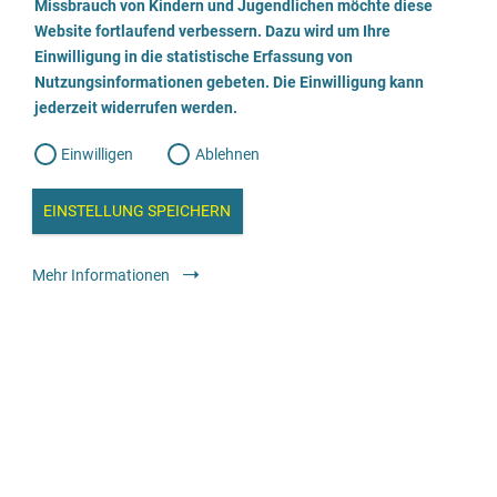
a
Missbrauch von Kindern und Jugendlichen möchte diese
n
w
Website fortlaufend verbessern. Dazu wird um Ihre
Dr. Hufnagel Opfer-Anwälte bundesweit
i
l
l
Einwilligung in die statistische Erfassung von
l
Nutzungsinformationen gebeten. Die Einwilligung kann
o
i
06021 21322
g
jederzeit widerrufen werden.
u
g
n
g
E-Mail senden
Einwilligen
Ablehnen
W
s
e
b
Webseite besuchen
c
a
EINSTELLUNG SPEICHERN
n
a
h
l
Rechtliche Angebote
Anwält:in oder Kanzlei
y
Mehr Informationen
s
l
e
i
Strafrechtskanzlei Nadine Antoinette Kramer
e
ß
03062938359
e
E-Mail senden