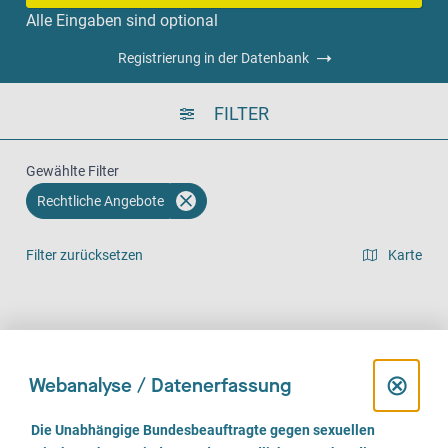
Alle Eingaben sind optional
Registrierung in der Datenbank
FILTER
Gewählte Filter
Rechtliche Angebote
Filter zurücksetzen
Karte
Listenansicht
Vor Ort (166)
Telefonisch (135)
Online (94)
D
⊗
Webanalyse / Datenerfassung
i
E
Die Unabhängige Bundesbeauftragte gegen sexuellen
i