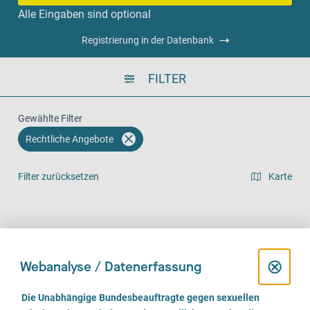
Alle Eingaben sind optional
Registrierung in der Datenbank
FILTER
Gewählte Filter
Rechtliche Angebote
Filter zurücksetzen
Karte
Listenansicht
Vor Ort (166)
Telefonisch (135)
Online (94)
D
⊗
Webanalyse / Datenerfassung
i
E
Die Unabhängige Bundesbeauftragte gegen sexuellen
i