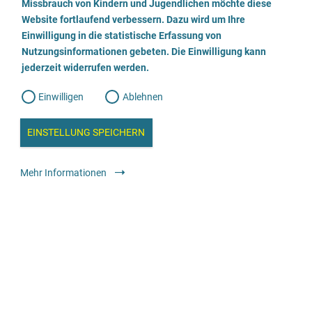
a
Missbrauch von Kindern und Jugendlichen möchte diese
n
w
Website fortlaufend verbessern. Dazu wird um Ihre
Rechtsanwältin Michaela Spandau
i
l
l
Einwilligung in die statistische Erfassung von
l
Nutzungsinformationen gebeten. Die Einwilligung kann
o
i
0711-6735370
g
jederzeit widerrufen werden.
u
g
n
g
E-Mail senden
Einwilligen
Ablehnen
W
s
e
b
Webseite besuchen
c
a
EINSTELLUNG SPEICHERN
n
a
h
l
Rechtliche Angebote
Anwält:in oder Kanzlei
y
Mehr Informationen
s
l
e
i
Rechtsanwältin Felgendreher
e
ß
0 41 41 / 23 23
e
E-Mail senden