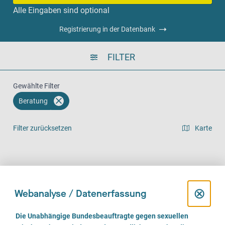
Alle Eingaben sind optional
Registrierung in der Datenbank
FILTER
Gewählte Filter
Beratung
Filter zurücksetzen
Karte
Listenansicht
Vor Ort (1239)
Telefonisch (1191)
Online (859)
D
⊗
Webanalyse / Datenerfassung
i
E
Die Unabhängige Bundesbeauftragte gegen sexuellen
i