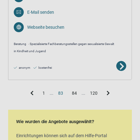
E-Mail senden
Webseite besuchen
Beratung
Spezialisierte Fachberatungsstellen gegen sexualisierte Gewalt
in Kindheit und Jugend
anonym
kostenfrei
1
...
83
84
...
120
Wie wurden die Angebote ausgewählt?
Einrichtungen können sich auf dem Hilfe-Portal