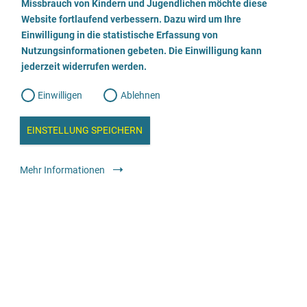
a
Missbrauch von Kindern und Jugendlichen möchte diese
n
w
Website fortlaufend verbessern. Dazu wird um Ihre
Beratungsstelle Wendepunkt
i
l
l
Einwilligung in die statistische Erfassung von
l
Nutzungsinformationen gebeten. Die Einwilligung kann
o
i
02151-961920
g
jederzeit widerrufen werden.
u
g
n
g
E-Mail senden
Einwilligen
Ablehnen
W
s
e
b
Webseite besuchen
c
a
EINSTELLUNG SPEICHERN
n
a
h
l
Beratung
Консультационный центр со специализированными
y
Mehr Informationen
s
услугами
l
e
i
anonym
kostenfrei
e
ß
Trauma Hilfe Zentrum München e.V.
e