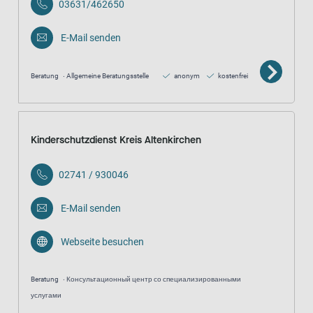
03631/462650
E-Mail senden
Beratung
Allgemeine Beratungsstelle
anonym
kostenfrei
Kinderschutzdienst Kreis Altenkirchen
02741 / 930046
E-Mail senden
Webseite besuchen
Beratung
Консультационный центр со специализированными
услугами