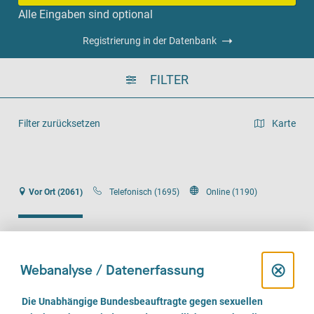
Alle Eingaben sind optional
Registrierung in der Datenbank
FILTER
Filter zurücksetzen
Karte
Listenansicht
Vor Ort (2061)
Telefonisch (1695)
Online (1190)
D
⊗
Webanalyse / Datenerfassung
Praxis für Kinder und Jugendlichenpsychotherspie
i
E
Mohammad Ali Ghalam Karan
Die Unabhängige Bundesbeauftragte gegen sexuellen
i