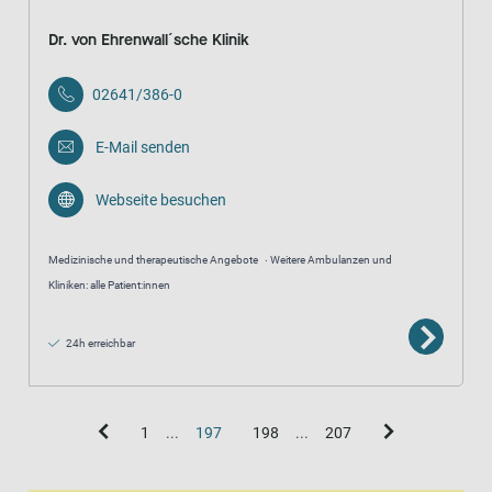
Dr. von Ehrenwall´sche Klinik
02641/386-0
E-Mail senden
Webseite besuchen
Medizinische und therapeutische Angebote
Weitere Ambulanzen und
Kliniken: alle Patient:innen
24h erreichbar
1
...
197
198
...
207
Kartenansicht