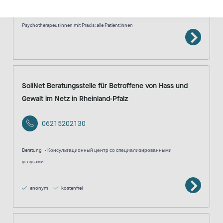
Medizinische und therapeutische Angebote
Ärzt:innen und
Psychotherapeut:innen mit Praxis: alle Patient:innen
SoliNet Beratungsstelle für Betroffene von Hass und
Gewalt im Netz in Rheinland-Pfalz
06215202130
Beratung
Консультационный центр со специализированными
услугами
anonym
kostenfrei