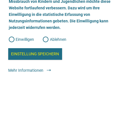
a
Missbrauch von Kindern und Jugendlichen möchte diese
n
w
Website fortlaufend verbessern. Dazu wird um Ihre
06105340812
i
l
l
Einwilligung in die statistische Erfassung von
l
Nutzungsinformationen gebeten. Die Einwilligung kann
o
i
Webseite besuchen
g
jederzeit widerrufen werden.
u
g
n
g
Medizinische und therapeutische Angebote
Ärzt:innen und
Einwilligen
Ablehnen
W
s
Psychotherapeut:innen mit Praxis: alle Patient:innen
e
b
c
a
EINSTELLUNG SPEICHERN
n
anonym
kostenfrei
a
h
l
y
Mehr Informationen
s
l
e
i
Zentrum für Traumafolgestörungen
e
05121 / 103 - 7704
ß
Webseite besuchen
e