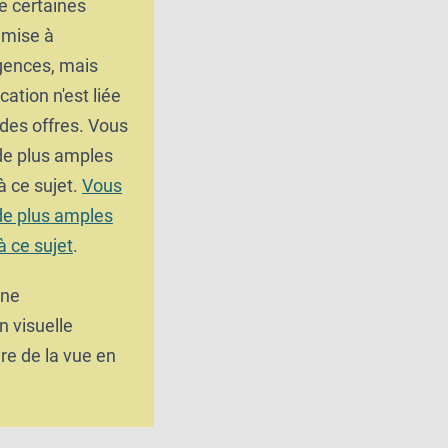
e certaines
umise à
gences, mais
cation n'est liée
 des offres. Vous
 de plus amples
à ce sujet.
Vous
 de plus amples
à ce sujet
.
une
n visuelle
e de la vue en