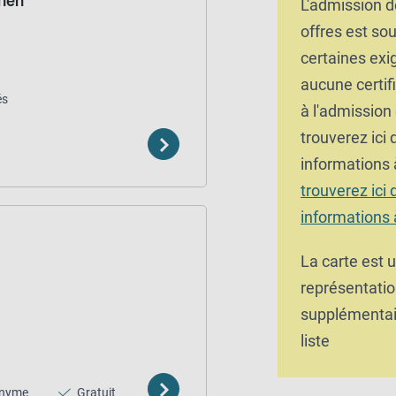
chen
L'admission d
offres est so
certaines exi
aucune certifi
és
à l'admission
trouverez ici
informations 
trouverez ici
informations 
La carte est 
représentatio
supplémentair
liste
nyme
Gratuit