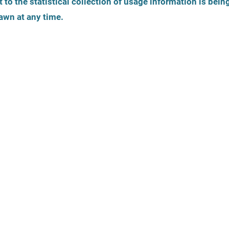
 to the statistical collection of usage information is bein
Identité de genre
Âge de la personne
awn at any time.
Vue de 
La carte est une 
tiques
Offres légales
Accessibilité
Thèmes