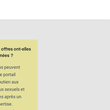
offres ont-elles
nnées ?
ons peuvent
le portail
outien aux
us sexuels et
es après un
ertise.