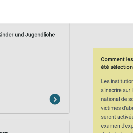
nyme
Gratuit
 Kinder und Jugendliche
Comment les 
été sélectio
Les instituti
s'inscrire sur 
national de s
victimes d'ab
seront activé
examen d'exp