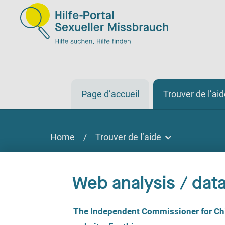
Page d’accueil
Trouver de l’ai
Home
/
Trouver de l’aide
Trouver de l’aide
Trouver de l'aide
Web analysis / data
Sur place, par téléphone, en ligne
C
The Independent Commissioner for Chil
o