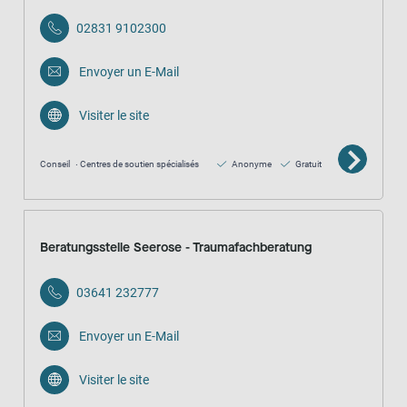
02831 9102300
Envoyer un E-Mail
Visiter le site
Conseil
Centres de soutien spécialisés
Anonyme
Gratuit
Beratungsstelle Seerose - Traumafachberatung
03641 232777
Envoyer un E-Mail
Visiter le site