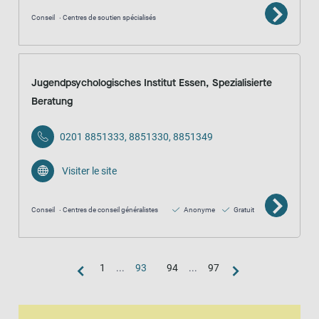
Conseil
Centres de soutien spécialisés
Jugendpsychologisches Institut Essen, Spezialisierte
Beratung
0201 8851333, 8851330, 8851349
Visiter le site
Conseil
Centres de conseil généralistes
Anonyme
Gratuit
1
...
93
94
...
97
Vue de la carte
La carte est une représentation visuelle supplémentaire de la vue en l