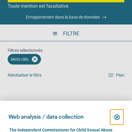
Toute mention est facultative
Enregistrement dans la base de données
FILTRE
Filtres sélectionnés
Mots clés
Réinitialiser le filtre
Plan
Vue en liste
Sur place (978)
Par téléphone (812)
En ligne (625)
C
⊗
Web analysis / data collection
l
C
The Independent Commissioner for Child Sexual Abuse