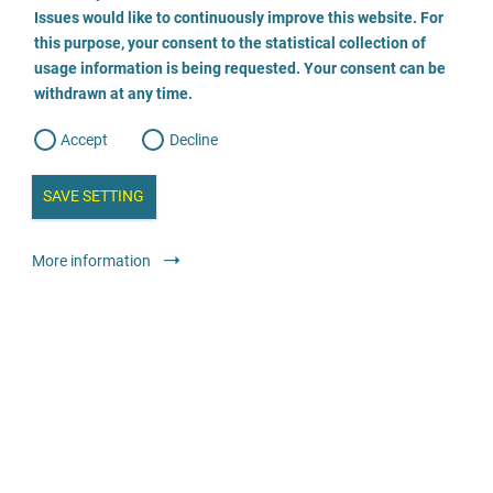
o
o
Issues would like to continuously improve this website. For
n
s
FeM Mädchen*haus Frankfurt Beratungsstelle
this purpose, your consent to the statistical collection of
e
s
n
usage information is being requested. Your consent can be
t
069-531079
withdrawn at any time.
e
t
o
w
d
Accept
Decline
e
Envoyer un E-Mail
b
a
i
n
SAVE SETTING
Visiter le site
a
a
l
y
s
l
Refuges et services de crise
Refuges
Anonyme
Gratuit
More information
i
s
o
g
Fachstelle gegen sexualisierte Gewalt an Kindern und
Jugendlichen
02821 7209 300