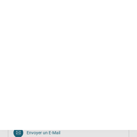
Conseil
Centres de conseil avec services spécialisés
Gratuit
Kinder-, Jugend- und Familienhilfe
021195072542
Visiter le site
Conseil
Centres de conseil généralistes
Erziehungs- und Familienberatungsstelle
03501 57127-20
Envoyer un E-Mail