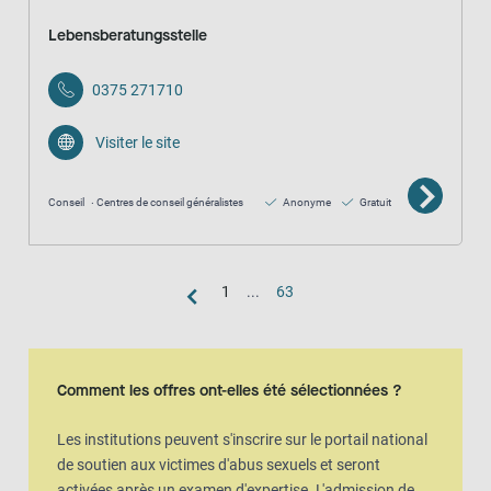
Lebensberatungsstelle
0375 271710
Visiter le site
Conseil
Centres de conseil généralistes
Anonyme
Gratuit
1
...
63
Vue de la carte
La carte est une représentation visuelle supplémentaire de la vue en l
Comment les offres ont-elles été sélectionnées ?
Les institutions peuvent s'inscrire sur le portail national
de soutien aux victimes d'abus sexuels et seront
activées après un examen d'expertise. L'admission de