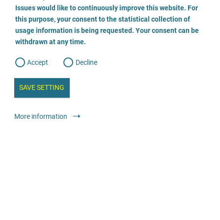
o
o
Issues would like to continuously improve this website. For
n
s
Beratungsstelle Stieghorst
this purpose, your consent to the statistical collection of
e
s
n
usage information is being requested. Your consent can be
t
0521-557574-20
withdrawn at any time.
e
t
o
w
d
Accept
Decline
e
Envoyer un E-Mail
b
a
i
n
SAVE SETTING
Visiter le site
a
a
l
y
s
l
Conseil
Centres de conseil généralistes
Anonyme
Gratuit
More information
i
s
o
g
Psychotherapie für Kinder und Jugendliche
084219360090
Envoyer un E-Mail