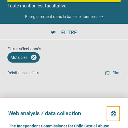
Toute mention est facultative
Enregistrement dans la base de données
FILTRE
Filtres sélectionnés
Mots clés
Réinitialiser le filtre
Plan
Vue en liste
Sur place (636)
Par téléphone (542)
En ligne (414)
C
⊗
Web analysis / data collection
l
C
The Independent Commissioner for Child Sexual Abuse